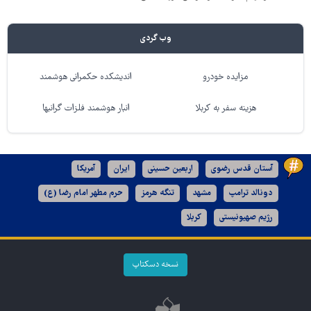
وب گردی
مزایده خودرو
اندیشکده حکمرانی هوشمند
هزینه سفر به کربلا
انبار هوشمند فلزات گرانبها
آستان قدس رضوی
اربعین حسینی
ایران
آمریکا
دونالد ترامپ
مشهد
تنگه هرمز
حرم مطهر امام رضا (ع)
رژیم صهیونیستی
کربلا
نسخه دسکتاپ