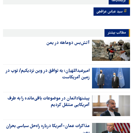
برچسب‌ها
سید عباس عراقچی
مطالب بیشتر
آتش‌بس دوماهه در یمن
امیرعبداللهیان: به توافق در وین نزدیکیم/ توپ در
زمین آمریکاست
پیشنهاداتمان در موضوعات باقی‌مانده را به طرف
آمریکایی منتقل کردیم
مذاکرات عمان-آمریکا درباره راه‌حل سیاسی بحران
یمن