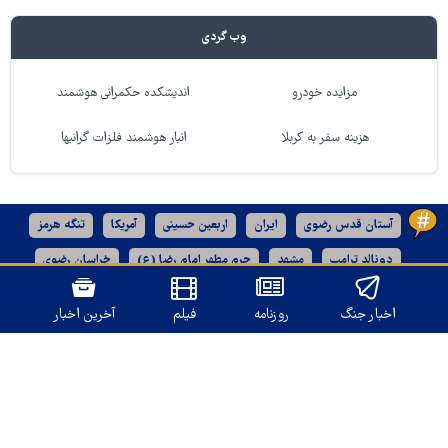
وب گردی
مزایده خودرو
اندیشکده حکمرانی هوشمند
هزینه سفر به کربلا
انبار هوشمند فلزات گرانبها
آستان قدس رضوی
ایران
اربعین حسینی
آمریکا
تنگه هرمز
دونالد ترامپ
مشهد
حرم مطهر امام رضا (ع)
خراسان رضوی
رژیم صهیونیستی
اخبار جنگ
روزنامه
فیلم
آخرین اخبار
نسخه دسکتاپ