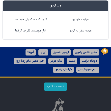
وب گردی
مزایده خودرو
اندیشکده حکمرانی هوشمند
هزینه سفر به کربلا
انبار هوشمند فلزات گرانبها
آستان قدس رضوی
اربعین حسینی
ایران
آمریکا
دونالد ترامپ
مشهد
تنگه هرمز
حرم مطهر امام رضا (ع)
رژیم صهیونیستی
خراسان رضوی
نسخه دسکتاپ