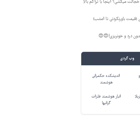
جالت میکشی؟ اینجا با تراکم بالا
(قیمت باورنکردنی تا امشب)
ون درد و خونریزی!😍😍
وب گردی
اندیشکده حکمرانی
هوشمند
بلا
انبار هوشمند فلزات
گرانبها