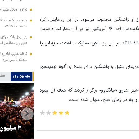
تداوم رویکرد فشار ح
ل و واشنگتن محسوب می‌شود. در این رزمایش، کره
وزیر امور خارجه پاک
منطقه کمک کند
رئیس‌کل بانک مرکزی: 
وزارت دفاع کره جنوبی درباره موقعیت مکانی و تعداد بمب‌افکن‌های B-۱B که در این رزمایش مشارکت داشتند، جزئیاتی را
قبلی وی متناقض ا
کاظم غریب آبادی: ا
منطقه تأمین شود
دی‌های سئول و واشنگتن برای پاسخ به آنچه تهدیدهای
ویدیوی روز
خط 
شهر بندری «چانگ‌وو» برگزار کردند که هدف آن بهبود
 و چه در زمان صلح، عنوان شده است.
را
ترامپ نماد فساد، اقتدارگرایی و
۳ میلیون
جنگ‌طلبی است!