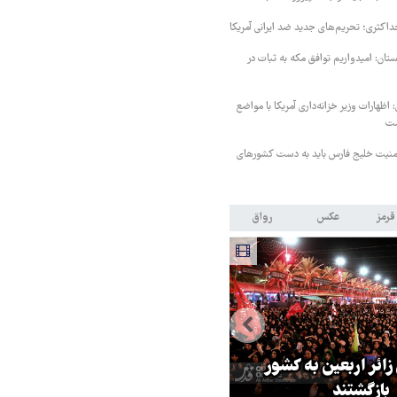
داکثری؛ تحریم‌های جدید ضد ایرانی آمریکا
ستان: امیدواریم توافق مکه به ثبات در
اظهارات وزیر خزانه‌داری آمریکا با مواضع
ست
منیت خلیج فارس باید به دست کشورهای
قرمز
عکس
رواق
 زائر اربعین به کشور
هماهنگی محور مقاومت، آمریکا ر
بازگشتند
در منطقه درمانده کرد