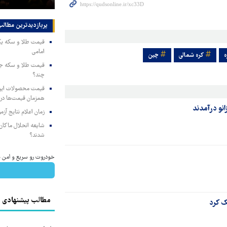
پربازدیدترین‌ مطالب
امامی
ه
کره شمالی
چین
چند؟
همزمان قیمت‌ها در ب
انو درآمدند
زمان اعلام نتایج آ
شایعه انحلال ماکان‌ب
شدند؟
خودروت رو سریع و امن بف
مطالب پیشنهادی
ک کرد