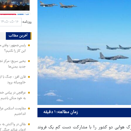
روزنامه:
آخرین مطالب
رئیس‌جمهور: وقتی می
این کار را نکنیم؟
یحیی سریع: مرکز تج
جدید یمنی‌ها
فارن افرز : جنگ با ا
خاورمیانه برود
عراقچی در پیامی خط
به خود متکی باشیم و
مقاومت اسلامی عراق:
زمان مطالعه: ۱ دقیقه
انداختیم
بقائی در واکنش به س
شترک هوایی دو کشور را با مشارکت دست کم یک فروند
ادعای غنائم جنگی کن