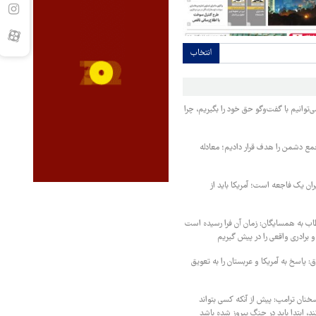
انتخاب
‌توانیم با گفت‌وگو حق خود را بگیریم، چرا
مع دشمن را هدف قرار دادیم؛ معادله
یران یک فاجعه است؛ آمریکا باید از
اب به همسایگان: زمان آن فرا رسیده است
 برادری واقعی را در پیش گیریم
 پاسخ به آمریکا و عربستان را به تعویق
خنان ترامپ: پیش از آنکه کسی بتواند
د، ابتدا باید در جنگ پیروز شده باشد