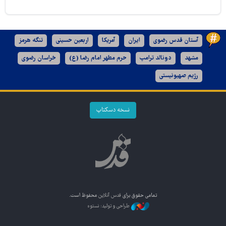
آستان قدس رضوی
ایران
آمریکا
اربعین حسینی
تنگه هرمز
مشهد
دونالد ترامپ
حرم مطهر امام رضا (ع)
خراسان رضوی
رژیم صهیونیستی
نسخه دسکتاپ
تمامی حقوق برای
قدس آنلاین
محفوظ است.
طراحی و تولید: نستوه