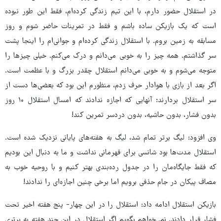
در استقلال حضور دارم، با این تیم زندگی کرده‌ام، فقط این طور نبوده
است که یک بازیکن ساده باشم و فقط در تمرینات حاضر شوم و روز
مسابقه به زمین بروم. با استقلال زندگی‌ کرده‌ام و جوانی‌ام را اینجا پشت
سر گذاشتم. همه چیز را به خوبی می‌دانم و درک می‌کنم. خیلی چیزها را
متوجه می‌شوم و به خوبی می‌دانم استقلال چقدر بزرگ و با عظمت است.
اگر بعد از بازی با هوادار حرف زدم، منظورم این بود که بعضی‌ها دست از
سر استقلال بردارند؛ آنهایی که اجازه ندادند که امسال استقلال ۱۰ روز
بدون فشار، بدون حاشیه، بدون دردسر تمرین کند!
وی افزود: لیگ برتر تمام شد، لیگ به هفته‌های پایانی نزدیک شده است.
استقلال مدت‌ها بود شانسی برای قهرمانی نداشت و ما به دنبال این بودیم
که فقط جایگاه‌مان را در جدول رده‌بندی بهتر کنیم و با روحیه خوب به
مصاف پیکان در جام حذفی برویم اما برخی‌ چنین اجازه‌ای را ندادند!
بازیکن استقلال ادامه داد: استقلال را در این چهار- پنج هفته اخیر تحت
فشار قرار دادند. نمی‌خواهم بگویم اگر استقلال در این چند هفته به برتری