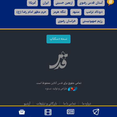
آستان قدس رضوی
اربعین حسینی
ایران
آمریکا
دونالد ترامپ
مشهد
تنگه هرمز
حرم مطهر امام رضا (ع)
رژیم صهیونیستی
خراسان رضوی
نسخه دسکتاپ
تمامی حقوق برای
قدس آنلاین
محفوظ است.
طراحی و تولید: نستوه
درباره ما
تماس با ما
بازرگانی و تبلیغات
آرشیو