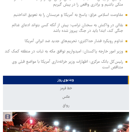
متکی باشیم و برادری واقعی را در پیش گیریم
مقاومت اسلامی عراق: پاسخ به آمریکا و عربستان را به تعویق انداختیم
بقائی در واکنش به سخنان ترامپ: پیش از آنکه کسی بتواند ادعای غنائم
جنگی کند، ابتدا باید در جنگ پیروز شده باشد
تداوم رویکرد فشار حداکثری؛ تحریم‌های جدید ضد ایرانی آمریکا
وزیر امور خارجه پاکستان: امیدواریم توافق مکه به ثبات در منطقه کمک کند
رئیس‌کل بانک مرکزی: اظهارات وزیر خزانه‌داری آمریکا با مواضع قبلی وی
متناقض است
ویدیوی روز
خط قرمز
عکس
رواق