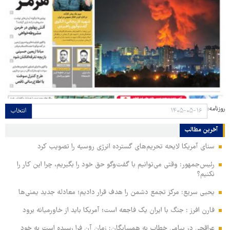
روزنامه:
انتخاب
آخرین مطالب
سنای آمریکا لایحه تحریم‌های گسترده انرژی روسیه را تصویب کرد
رئیس‌جمهور: وقتی می‌توانیم با گفت‌وگو حق خود را بگیریم، چرا این کار را
نکنیم؟
یحیی سریع: مرکز تجمع دشمن را هدف قرار دادیم؛ معادله جدید یمنی‌ها
فارن افرز : جنگ با ایران یک فاجعه است؛ آمریکا باید از خاورمیانه برود
عراقچی در پیامی خطاب به همسایگان: زمان آن فرا رسیده است به خود