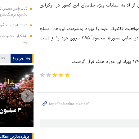
ی از ادامه عملیات ویژه نظامیان این کشور در اوکراین
نایب رئیس مجلس شور
دشمن/ فرهنگ‌سازی 
نشنال اینترست: آمری
قعیت تاکتیکی خود را بهبود بخشیدند، نیروهای مسلح
پزشکیان: مشروطه نق
اوکراین حدود ۴۲۵ پرسنل خود را از دست دادند. نیروهای اوکراینی در تمامی محورها مجموعاً ۱۱۹۵ نیروی خود را از دست
بود
ویدیوی روز
خط 
را
ترامپ نماد فساد، اقتدارگرایی و
۳ میلیون
جنگ‌طلبی است!
پربازدیدترین‌ مطالب