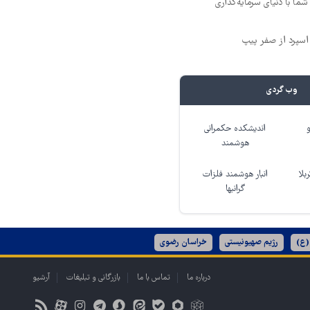
ما با دنیای سرمایه‌گذاری
وب گردی
اندیشکده حکمرانی
هوشمند
بلا
انبار هوشمند فلزات
گرانبها
(ع)
رژیم صهیونیستی
خراسان رضوی
درباره ما
تماس با ما
بازرگانی و تبلیغات
آرشیو