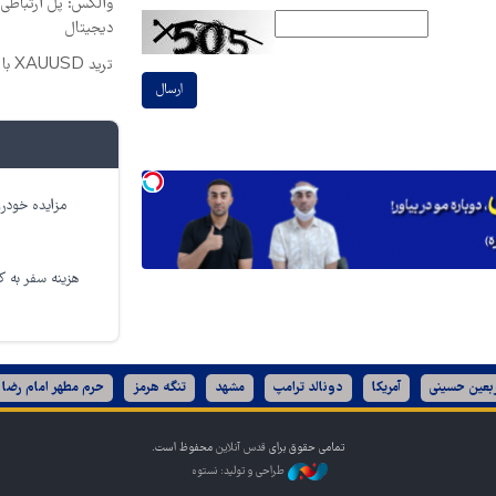
والکس: پل ارتباطی ش
دیجیتال
ترید XAUUSD با اسپرد از صفر پیپ
ارسال
مزایده خودرو
هزینه سفر به کر
ربعین حسینی
آمریکا
دونالد ترامپ
مشهد
تنگه هرمز
حرم مطهر امام رضا 
تمامی حقوق برای
قدس آنلاین
محفوظ است.
طراحی و تولید: نستوه