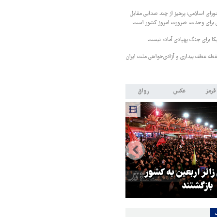
ای اسلامی: پرهیز از چند صدایی مقابل
برای وحدت، ضرورت امروز کشور است
کا برای جنگ پهپادی آماده نیست
طه عطف بیداری و آزادی‌خواهی ملت ایران
قرمز
عکس
رواق
 زائر اربعین به کشور
هماهنگی محور مقاومت، آمریکا ر
بازگشتند
در منطقه درمانده کرد