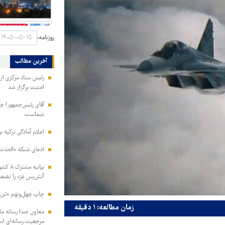
روزنامه:
آخرین مطالب
امنیت برگزار شد
آقای رئیس‌جمهور! چش
شماست
اعلام آمادگی ترکیه ب
ادعای شبکه «الحدث» 
بیانیه
آتش‌بس غزه را تضعی
چاپ چهل‌ونهم «تن‌ت
زمان مطالعه: ۱ دقیقه
معاون صدا رسانه مل
مرجعیت رسانه‌ای ا