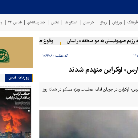
رهنگ
ورزش
رواق
خراسان
استان‌ها
عکس
چندرسانه‌ای
قدس ۲۴
وی
م صهیونیستی به دو منطقه در لبنان
وقوع حادثه دریایی در سواحل عم
کد مطلب:
۱۰۶۴۰۸۰
ارس» اوکراین منهدم شدند
روزنامه قدس
مارس» اوکراین در جریان ادامه عملیات ویژه مسکو در شبانه روز