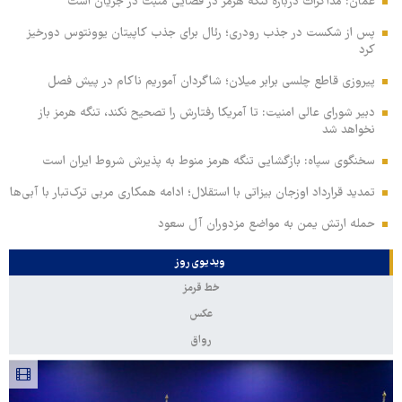
عمان: مذاکرات درباره تنگه هرمز در فضایی مثبت در جریان است
پس از شکست در جذب رودری؛ رئال برای جذب کاپیتان یوونتوس دورخیز
کرد
پیروزی قاطع چلسی برابر میلان؛ شاگردان آموریم ناکام در پیش فصل
دبیر شورای عالی امنیت: تا آمریکا رفتارش را تصحیح نکند، تنگه هرمز باز
نخواهد شد
سخنگوی سپاه: بازگشایی تنگه هرمز منوط به پذیرش شروط ایران است
تمدید قرارداد اوزجان بیزاتی با استقلال؛ ادامه همکاری مربی ترک‌تبار با آبی‌ها
حمله ارتش یمن به مواضع مزدوران آل سعود
ویدیوی روز
خط قرمز
عکس
رواق