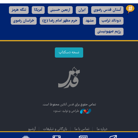
آستان قدس رضوی
ایران
اربعین حسینی
آمریکا
تنگه هرمز
دونالد ترامپ
مشهد
حرم مطهر امام رضا (ع)
خراسان رضوی
رژیم صهیونیستی
نسخه دسکتاپ
تمامی حقوق برای
قدس آنلاین
محفوظ است.
طراحی و تولید: نستوه
درباره ما
تماس با ما
بازرگانی و تبلیغات
آرشیو