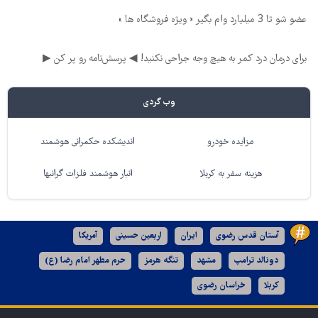
عضو شو تا 3 میلیارد وام بگیر « ویژه فروشگاه ها »
برای درمان درد کمر به هیچ وجه جراحی نکنید! ◀ پرسش‌نامه رو پر کن ▶
وب گردی
مزایده خودرو
اندیشکده حکمرانی هوشمند
هزینه سفر به کربلا
انبار هوشمند فلزات گرانبها
آستان قدس رضوی
ایران
اربعین حسینی
آمریکا
دونالد ترامپ
مشهد
تنگه هرمز
حرم مطهر امام رضا (ع)
کربلا
خراسان رضوی