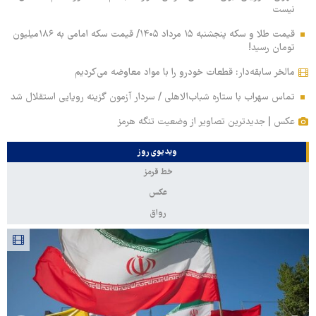
نیست
قیمت طلا و سکه پنجشنبه ۱۵ مرداد ۱۴۰۵/ قیمت سکه امامی به ۱۸۶میلیون
تومان رسید!
مالخر سابقه‌دار: قطعات خودرو را با مواد معاوضه می‌کردیم
تماس سهراب با ستاره شباب‌الاهلی / سردار آزمون گزینه رویایی استقلال شد
عکس | جدیدترین تصاویر از وضعیت تنگه هرمز
ویدیوی روز
خط قرمز
عکس
رواق