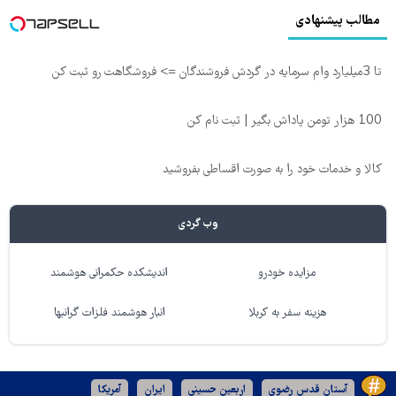
مطالب پیشنهادی
تا 3میلیارد وام سرمایه در گردش فروشندگان => فروشگاهت رو ثبت کن
100 هزار تومن پاداش بگیر | ثبت نام کن
کالا و خدمات خود را به صورت اقساطی بفروشید
وب گردی
مزایده خودرو
اندیشکده حکمرانی هوشمند
هزینه سفر به کربلا
انبار هوشمند فلزات گرانبها
آستان قدس رضوی
اربعین حسینی
ایران
آمریکا