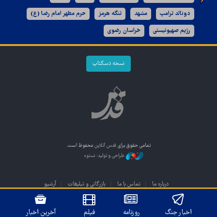
دونالد ترامپ
مشهد
تنگه هرمز
حرم مطهر امام رضا (ع)
رژیم صهیونیستی
خراسان رضوی
نسخه دسکتاپ
تمامی حقوق برای
قدس آنلاین
محفوظ است.
طراحی و تولید: نستوه
درباره ما
تماس با ما
بازرگانی و تبلیغات
آرشیو
اخبار جنگ
روزنامه
فیلم
آخرین اخبار