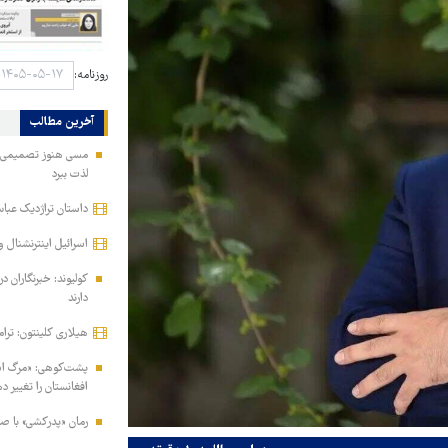
روزنامه:
آخرین مطالب
مسی هنوز تصمیمی برا
لذت ببرد
داستان تراژدیک عباس
اسرائیل اینترنشنال و
کولیوند: خبرنگاران د
دارند
هیلاری کلینتون: ترام
پشت‌کوهی: «مرگ اشرف
افغانستان را تغییر د
رمان «پدرکشی» با ص