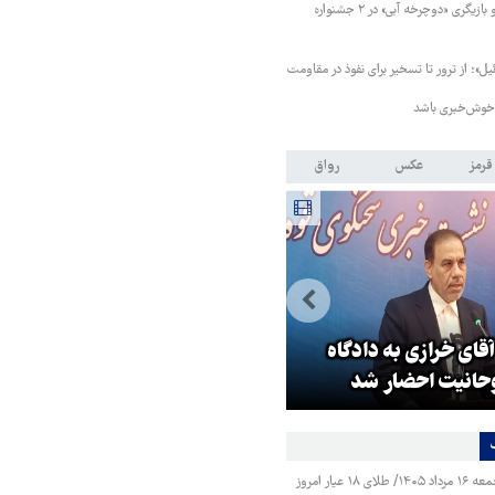
نامزدی بهترین فیلم و بازیگری «دوچرخه آبی» در ۲ جشنواره
»؛ از ترور تا تسخیر برای نفوذ در مقاومت
 خوش‌خبری باشد
قرمز
عکس
رواق
قای خرازی به دادگاه
اسرائیل اینترنشنال و پروژه خطرن
وحانیت احضار شد
«غزه کردن ایران»
قیمت طلا و سکه جمعه ۱۶ مرداد ۱۴۰۵/ طلای ۱۸ عیار امروز