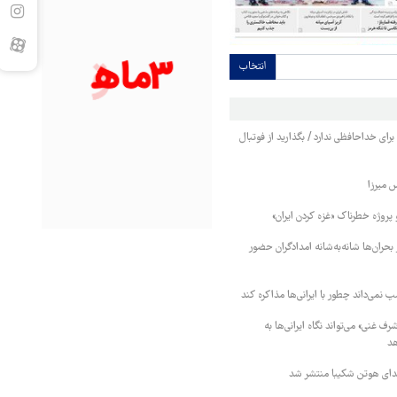
انتخاب
ی خداحافظی ندارد / بگذارید از فوتبال
 میرزا
 پروژه خطرناک «غزه کردن ایران»
ر بحران‌ها شانه‌به‌شانه امدادگران حضور
پ نمی‌داند چطور با ایرانی‌ها مذاکره کند
 غنی» می‌تواند نگاه ایرانی‌ها به
هد
دای هوتن شکیبا منتشر شد