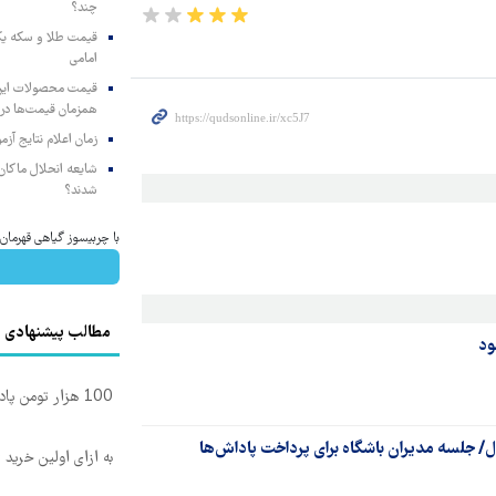
چند؟
امامی
همزمان قیمت‌ها در ب
زمان اعلام نتایج آ
شایعه انحلال ماکان‌ب
شدند؟
با چربیسوز گیاهی قهرمان تناس
مطالب پیشنهادی
ود
100 هزار تومن پاداش بگیر | ثبت نام کن
ل/ جلسه مدیران باشگاه برای پرداخت پاداش‌ها
به ازای اولین خرید 200 سوت نقره هدیه بگیر