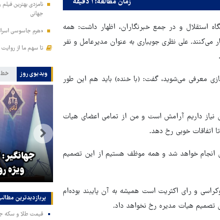
زمان مطالعه: ۱ دقیقه
جهانی
اه استقلال و در جمع خبرنگاران، اظهار داشت: همه
«هرم جاسوسی اسرائیل
 می‌کنند. علی نظری جویباری به عنوان مدیرعامل و نفر
تا سهم ما از روایت
ویدیوی روز
خط 
ی معرفی می‌شوید، گفت: (با خنده) باید هم این طور
آن نیاز داریم آرامش است و من از تمامی اعضای هیات
ا اتفاقات خوبی رخ دهد.
ن انجام خواهد شد و همه موظف هستیم از این تصمیم
اک
هیلاری کلینتون: ترامپ نمی‌داند
جهانگیر: آ
چطور با ایرانی‌ها مذاکره کند
ویژه ر
کراسی و رای اکثریت است همیشه به آن پایبند بوده‌ام
پربازدیدترین‌ مطالب
ن تصمیم هیات مدیره رخ نخواهد داد.