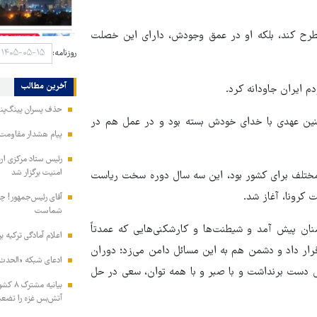
مطرح کند، بلکه او در عمق وجودش، دارای این خصلت
روزنامه:
آخرین مطالب
 ایران جاودانه کرد.
حذف پسران پینگ‌پنگ
چنین عهدی با خدای خودش بسته بود و در عمل هم در
پیام هشدار مقاومت
امنیت برگزار شد
مختلف برای کشور بود، این سه سال دوره سخت ریاست
کرونا، آغاز شد.
آقای رئیس‌جمهور! چش
شماست
نان پیش آمد و شیطنت‌ها و کارشکنی‌هایی که عمدتاً
اعلام آمادگی ترکیه ب
رار داد و دشمن هم به این مسائل دامن می‌زد؛ دوران
ادعای شبکه «الحدث» 
اش دست برنداشت و با صبر و با همه توان، سعی در حل
بیانیه
آتش‌بس غزه را تضعی