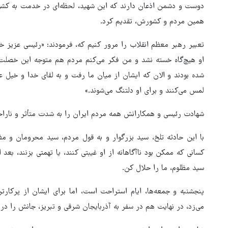
دوست و دشمن اذعان دارند که این شهید، لحظه‌ای در خدمت به کشور
همین مردم و کشورش، تقدیم کرد.
تعبیر رهبر معظم انقلاب را مرور کنیم که، فرمودند: «رئیسی عزیز 
او هیچ‌گاه خسته نشد و من فکر می‌کنم مردم هم متوجه این خصلت
شده بودند و الان که ایشان از میان ما رفت و به لقای خدا و خیل
لمس می‌کنند و برای او دلتنگ می‌شوند.»
شهادت رئیسی و همکارانش همه مردم ایران را به ‌شدت متأثر و نارا
با این حادثه تلخ، سید بزرگوار و به قول مردم، سید محرومان و م
کسانی که ممکن بود ناآگاهانه از او غیبتی کنند، یا تهمتی بزنند، بعد 
سید مظلوم، ما را حلال کن.
ور مقاومت، آمریکا را
ترامپ نماد فساد، اقتدارگرایی 
طقه درمانده کرد
جنگ‌طلبی است!
پنجشنبه و جمعه‌ها، ایام استراحت است، اما برای ایشان از پرکارت
می‌زد، در نهایت هم در سفر به آذربایجان شرقی و تبریز، جانش را در