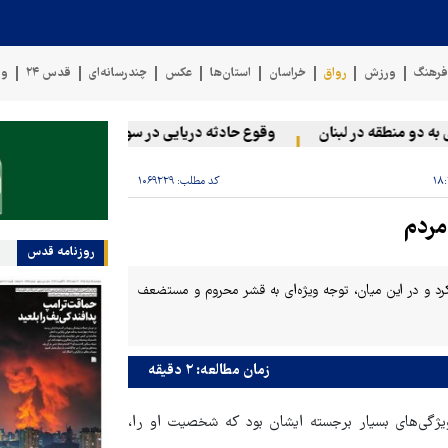
رهنگ
ورزش
رواق
خراسان
استان‌ها
عکس
چندرسانه‌ای
قدس ۲۴
وی
و منطقه در لبنان
وقوع حادثه دریایی در سواحل عمان
سخنگوی ن
کد مطلب:
۱۰۶۹۲۲۹
مردم
روزنامه قدس
کرد و در این میان، توجه ویژه‌ای به قشر محروم و مستضعف
زمان مطالعه: ۲ دقیقه
ژگی‌های بسیار برجسته ایشان بود که شخصیت او را،