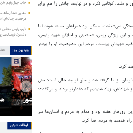
چاپ چهل‌ونهم «تن‌ت
 و ملت، کوتاهی نکرد و در نهایت، جانش را هم برای
معاون صدا رسانه مل
مرجعیت رسانه‌ای ا
خستگی نمی‌شناخت، ممکن بود همراهان خسته شوند اما
نایب رئیس مجلس شور
 و این ویژگی روحی، شخصیتی و اخلاقی شهید رئیسی،
دشمن/ فرهنگ‌سازی 
 عظیم شهیدان پیوست، مردم این خصوصیت او را بیشتر
ویدیوی روز
خط 
حت کرد.
ظلومان از ما گرفته شد و جای او چه خالی است؛ حتی
از شهادتش، زیاد شنیدیم که دغدارتر بودند و می‌گفتند:
و
۳ میلیون زائر اربعین به کشور
هماهنگی محو
بازگشتند
در من
رین روزهای هفته بود و مدام به مردم و استان‌ها سر
 راه خدمت به مردم، فدا کرد.
اوقات شرعی