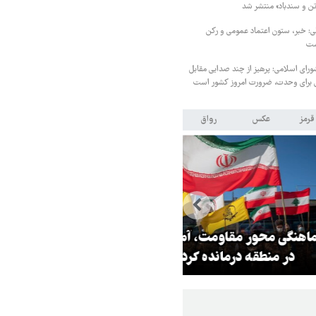
ن و سندباد» منتشر شد
ی: خبر، ستون اعتماد عمومی و رکن
ست
ای اسلامی: پرهیز از چند صدایی مقابل
برای وحدت، ضرورت امروز کشور است
قرمز
عکس
رواق
ر مقاومت، آمریکا را
ترامپ نماد فساد، اقتدارگرایی و
طقه درمانده کرد
جنگ‌طلبی است!