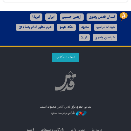
آستان قدس رضوی
اربعین حسینی
ایران
آمریکا
دونالد ترامپ
مشهد
تنگه هرمز
حرم مطهر امام رضا (ع)
خراسان رضوی
کربلا
نسخه دسکتاپ
تمامی حقوق برای
قدس آنلاین
محفوظ است.
طراحی و تولید: نستوه
درباره ما
تماس با ما
بازرگانی و تبلیغات
آرشیو