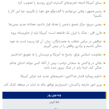
سنای آمریکا لایحه تحریم‌های گسترده انرژی روسیه را تصویب کرد
رئیس‌جمهور: وقتی می‌توانیم با گفت‌وگو حق خود را بگیریم، چرا این کار را
نکنیم؟
یحیی سریع: مرکز تجمع دشمن را هدف قرار دادیم؛ معادله جدید یمنی‌ها
فارن افرز : جنگ با ایران یک فاجعه است؛ آمریکا باید از خاورمیانه برود
عراقچی در پیامی خطاب به همسایگان: زمان آن فرا رسیده است به خود
متکی باشیم و برادری واقعی را در پیش گیریم
مقاومت اسلامی عراق: پاسخ به آمریکا و عربستان را به تعویق انداختیم
بقائی در واکنش به سخنان ترامپ: پیش از آنکه کسی بتواند ادعای غنائم
جنگی کند، ابتدا باید در جنگ پیروز شده باشد
تداوم رویکرد فشار حداکثری؛ تحریم‌های جدید ضد ایرانی آمریکا
وزیر امور خارجه پاکستان: امیدواریم توافق مکه به ثبات در منطقه کمک کند
ویدیوی روز
خط قرمز