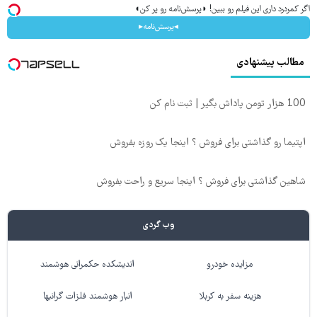
اگر کمردرد داری این فیلم رو ببین! ◗پرسش‌نامه رو پر کن◖
◂پرسش‌نامه▸
مطالب پیشنهادی
100 هزار تومن پاداش بگیر | ثبت نام کن
اپتیما رو گذاشتی برای فروش ؟ اینجا یک روزه بفروش
شاهین گذاشتی برای فروش ؟ اینجا سریع و راحت بفروش
وب گردی
مزایده خودرو
اندیشکده حکمرانی هوشمند
هزینه سفر به کربلا
انبار هوشمند فلزات گرانبها