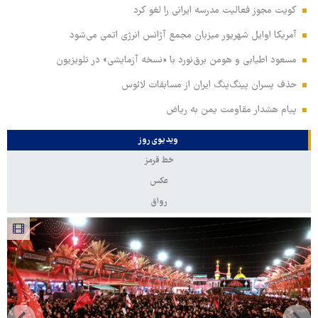
کویت مجوز فعالیت مدرسه ایرانی را لغو کرد
آمریکا اوایل شهریور میزبان مجمع آژانس انرژی اتمی می‌شود
مسعود اطیابی و هومن برق‌نورد با «نسخه آزمایشی» در تلویزیون
حذف پسران پینگ‌پنگ ایران از مسابقات لائوس
پیام هشدار مقاومت یمن به ریاض
ویدیوی روز
خط قرمز
عکس
رواق