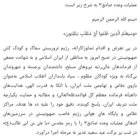
عملیات وعده صادق۳ به شرح زیر است:
«بسم الله الرحمن الرحیم
«وَسَیَعْلَمُ الَّذِینَ ظَلَمُوا أَیَّ مُنْقَلَبٍ یَنْقَلِبُونَ»
در پی تعرض و اقدام تجاوزکارانه، رژیم تروریستی سفاک و کودک کش
صهیونیستی در صبح امروز به مناطقی از ایران اسلامی و به شهادت جمعی
از فرماندهان عالی‌رتبه نیروهای مسلح، دانشمندان برجسته و شهروندان
بی‌گناه به ویژه کودکان مظلوم ، سپاه پاسداران انقلاب اسلامی به‌عنوان
بازوی دفاعی و تهاجمی ملت ایران، با اتکا به قدرت الهی، هدایت‌های
داهیانه فرمانده معظم کل قوا(مدظله‌العالی) و مطالبه و حمایت یکپارچه
ملت شریف ایران، پاسخ کوبنده، دقیق خود را علیه ده ها هدف، مراکز
نظامی و پایگاه های هوایی رژیم غاصب صهیونیستی در سرزمین‌های
اشغالی عملیات وعده صادق۳ را با رمز مقدس «یا علی بن ابی طالب(ع)»
در شب پر برکت عید سعید غدیر به مرحله اجرا درآورد.