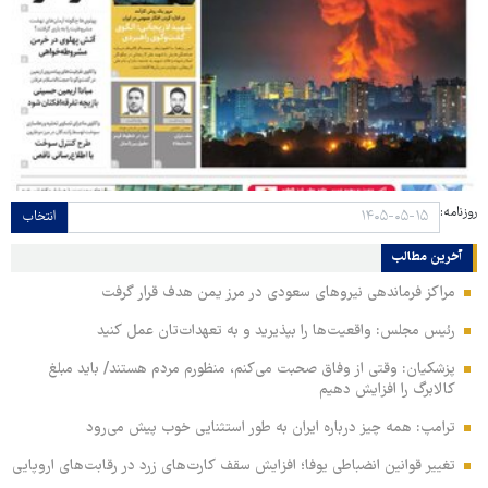
روزنامه:
انتخاب
آخرین مطالب
مراکز فرماندهی نیروهای سعودی در مرز یمن هدف قرار گرفت
رئیس مجلس: واقعیت‌ها را بپذیرید و به تعهدات‌تان عمل کنید
پزشکیان: وقتی از وفاق صحبت می‌کنم، منظورم مردم هستند/ باید مبلغ
کالابرگ را افزایش دهیم
ترامپ: همه چیز درباره ایران به طور استثنایی خوب پیش می‌رود
تغییر قوانین انضباطی یوفا؛ افزایش سقف کارت‌های زرد در رقابت‌های اروپایی