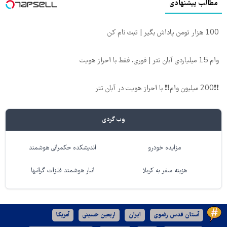
مطالب پیشنهادی
100 هزار تومن پاداش بگیر | ثبت نام کن
وام 15 میلیاردی آبان تتر | فوری، فقط با احراز هویت
❗❗200 میلیون وام❗❗ با احراز هویت در آبان تتر
وب گردی
مزایده خودرو
اندیشکده حکمرانی هوشمند
هزینه سفر به کربلا
انبار هوشمند فلزات گرانبها
آستان قدس رضوی
ایران
اربعین حسینی
آمریکا