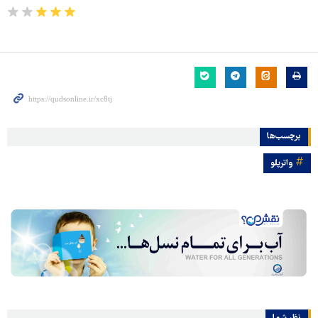
برچسب‌ها
واترپلو