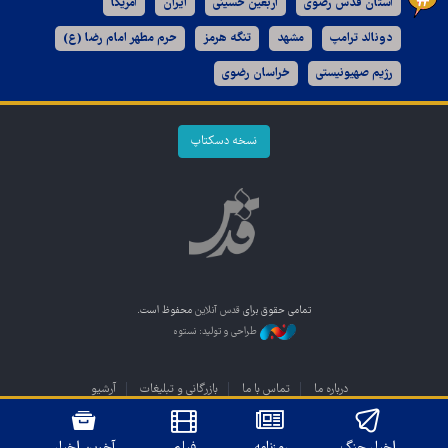
آستان قدس رضوی
اربعین حسینی
ایران
آمریکا
دونالد ترامپ
مشهد
تنگه هرمز
حرم مطهر امام رضا (ع)
رژیم صهیونیستی
خراسان رضوی
نسخه دسکتاپ
تمامی حقوق برای
قدس آنلاین
محفوظ است.
طراحی و تولید: نستوه
درباره ما
تماس با ما
بازرگانی و تبلیغات
آرشیو