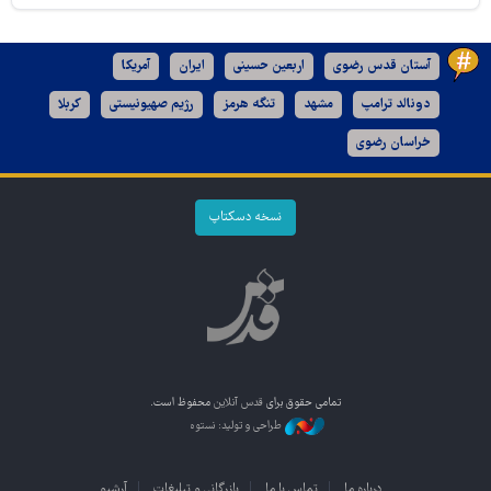
آستان قدس رضوی
اربعین حسینی
ایران
آمریکا
دونالد ترامپ
مشهد
تنگه هرمز
رژیم صهیونیستی
کربلا
خراسان رضوی
نسخه دسکتاپ
تمامی حقوق برای
قدس آنلاین
محفوظ است.
طراحی و تولید: نستوه
درباره ما
تماس با ما
بازرگانی و تبلیغات
آرشیو