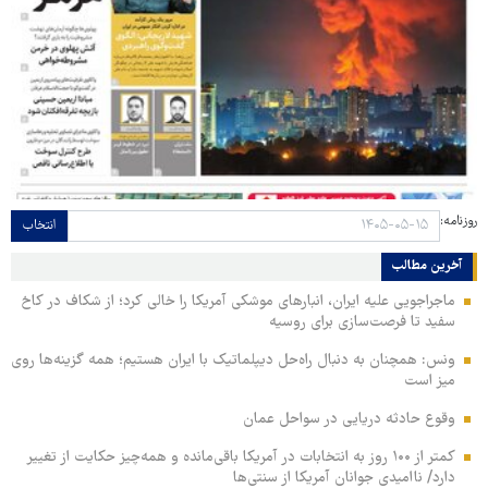
روزنامه:
انتخاب
آخرین مطالب
ماجراجویی علیه ایران، انبارهای موشکی آمریکا را خالی کرد؛ از شکاف در کاخ
سفید تا فرصت‌سازی برای روسیه
ونس: همچنان به دنبال راه‌حل دیپلماتیک با ایران هستیم؛ همه گزینه‌ها روی
میز است
وقوع حادثه دریایی در سواحل عمان
کمتر از ۱۰۰ روز به انتخابات در آمریکا باقی‌مانده و همه‌چیز حکایت از تغییر
دارد/ ناامیدی جوانان آمریکا از سنتی‌ها