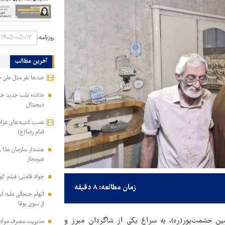
روزنامه:
آخرین مطالب
صدها نفر مثل علی خام
«داده» نفت جدید خاور
دیجیتال
نصب کتیبه‌های عزاد
امام رضا(ع)
هشدار سازمان غذا و
غیرمجاز
جواد قامتی: فیلم کوت
زمان مطالعه: ۸ دقیقه
اتهام جنجالی علیه ای
از سوی یوفا
ین حشمت‌پور(ره)، به سراغ یکی از شاگردان مبرز و
مدیریت مصرف مواد ف