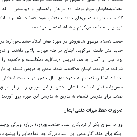
شخصاً درک و تحلیل و سپس در امتحانات شرکت می‌کردند و قبول می
مصاحبه‌هایشان می‌فرمودند: «درس‌های راهنمایی و دبیرستان را که م
گاه سبب نمی‌شد د
دروس را مطالعه می‌کردم و شبانه امتحان می‌دادم».
حجت‌الاسلام موسوی شاهرودی در مورد نقش استاد حشمت‌پور(ره) در زم
جدید مثل فلسفه می‌گوید: ایشان در فقه مهارت بالایی داشتند و تد
بود. پس از آمدن به قم، تدریس «رسائل»، «مکاسب» و «کفایه» را 
شرکت می‌کردند. ایشان علاقه‌مند شدند مدتی به دروس فلسفه بپردازن
بخوانند اما این تصمیم به حدود پنج سال حضور در جلسات استادان برج
حسن‌زاده آملی انجامید. ایشان بخشی از این دروس را نیز از طریق 
طلاب برای تدریس فلسفه، به تدریج به تدریس این حوزه روی آوردند و 
ضرورت حفظ میراث علمی ایشان
وی به عنوان یکی از نزدیکان استاد حشمت‌پور(ره) درباره ویژگی برج
اینکه برای حفظ آثار علمی این استاد بزرگ چه اقدام‌هایی را پیشنهاد