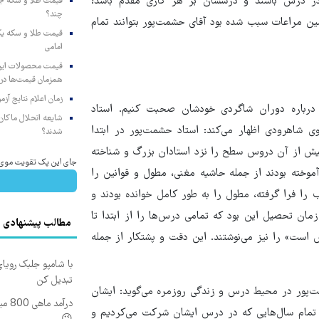
 در درس باشند و درسشان بر هر کاری مقدم باشد!
چند؟
مین مراعات سبب شده بود آقای حشمت‌پور بتوانند تمام
امامی
همزمان قیمت‌ها در ب
زمان اعلام نتایج آ
 درباره دوران شاگردی خودشان صحبت کنیم. استاد
شایعه انحلال ماکان‌ب
شاهرودی اظهار می‌کند: استاد حشمت‌پور در ابتدا
شدند؟
 پیش از آن دروس سطح را نزد استادان بزرگ و شناخته
جای این پک تقویت موی جلب
موخته بودند از جمله حاشیه مغنی، مطول و قوانین را
اً به طور کامل نزد ایشان خوانده بودند مثلاً از مغنی حدود 6باب را فرا گرفته، مطول را به طور کامل خوانده بودند و
زمان تحصیل این بود که تمامی درس‌ها را از ابتدا تا
مطالب پیشنهادی
بس است» را نیز می‌نوشتند. این دقت و پشتکار از جمله
با شامپو جلبک رویا
تبدیل کن
پور در محیط درس و زندگی روزمره می‌گوید: ایشان
درآم
ر تمام سال‌هایی که در درس ایشان شرکت می‌کردیم و