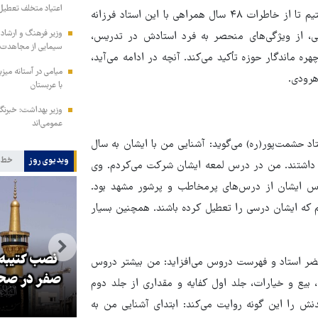
اعتیاد متخلف تعطیل
همنشین دیرین ایشان، حجت‌الاسلام سیدمحمود موسوی شاهرودی رفتیم تا از خاطرات ۴۸ سال همراهی با این استاد فرزانه
وزیر فرهنگ و ارشاد
ی، از ویژگی‌های منحصر به فرد استادش در تدریس،
سیمایی از مجاهدت ف
 ماندگار حوزه تأکید می‌کند. آنچه در ادامه می‌آید،
میامی در آستانه میز
هرودی.
با عربستان
وزیر بهداشت: خبرنگار
عمومی‌اند
با اشاره به آشنایی ۴۸ ساله خود با استاد حشمت‌پور(ره) می‌گوید: آشنایی من با ایشان به سال
ویدیوی روز
خط 
مشهد داشتند. من در درس لمعه ایشان شرکت می‌کردم. وی
درس ایشان از درس‌های پرمخاطب و پرشور مشهد بود.
م که ایشان درسی را تعطیل کرده باشند. همچنین بسیار
نصب کتیبه‌
ضر استاد و فهرست دروس می‌افزاید: من بیشتر دروس
و
صدها نفر مثل علی خامنه‌ای در این
صفر در صحن
بیع و خیارات، جلد اول کفایه و مقداری از جلد دوم
راه جان و آبرو خواهند داد
نش را این گونه روایت می‌کند: ابتدای آشنایی من به