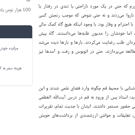
😉
آورم که حتی در یک مورد ناراحتی یا تندی در رفتار یا
100 هزار تومن پاداش بگیر | ثبت نام کن
کردند نه کنایه‌ای ناروا می‌زدند و نه حتی شوخی که موجب رنجش کسی
با احترام و وقار بود. با وجود اینکه هیچ گاه کمک مالی
 اما خودشان را مدیون طلبه‌ها می‌دانستند. گاه پیش
ردان طلب رضایت می‌کردند. بارها و بارها دیده می‌شد
مزایده خودرو
لعه می‌پردازند. حتی در اتوبوس و رفت و آمدها نیز
هزینه سفر به کر
شنایی با محیط قم چگونه وارد فضای علمی شدند و این
: استاد پس از ورود به قم در درس آیت‌الله العظمی
 تا ۱۵ سال در این جلسات علمی حضور مستمر داشتند. ایشان با جدیت تمام، تقریرات
ی، تعلیقات و حواشی ارزشمندی از برداشت‌های خویش