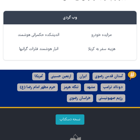
وب گردی
مزایده خودرو
اندیشکده حکمرانی هوشمند
هزینه سفر به کربلا
انبار هوشمند فلزات گرانبها
آستان قدس رضوی
ایران
اربعین حسینی
آمریکا
دونالد ترامپ
مشهد
تنگه هرمز
حرم مطهر امام رضا (ع)
رژیم صهیونیستی
خراسان رضوی
نسخه دسکتاپ