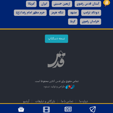
آستان قدس رضوی
اربعین حسینی
ایران
آمریکا
دونالد ترامپ
مشهد
تنگه هرمز
حرم مطهر امام رضا (ع)
خراسان رضوی
کربلا
نسخه دسکتاپ
تمامی حقوق برای
قدس آنلاین
محفوظ است.
طراحی و تولید: نستوه
درباره ما
تماس با ما
بازرگانی و تبلیغات
آرشیو