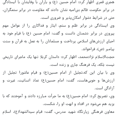
هجری قمری اظهار کرد: امام حسین (ع) و یاران با وفایشان با ایستادگی
در برابر حکومت ظالم بنی‌امیه نشان دادند که مقاومت در برابر ستمگران،
حتی در شرایط دشوار امکان‌پذیر و ضروری است.
وی ایستادگی در برابر ظلم و ستم، ایثار و فداکاری را از عوامل مهم
پیروزی در برابر دشمنان دانست و گفت: امام حسین (ع) با قیام خود به
احیای ارزش‌های اسلامی پرداخت و مسلمانان را به عمل به قرآن و سنت
پیامبر (ص)، فراخواند.
حجت‌الاسلام نژادمحمد، اظهار کرد: داستان کربلا تنها یک ماجرای تاریخی
نیست بلکه، یک فرهنگ جاری و زنده است.
وی با بیان این که،تجلیل از امام حسین(ع) و قیام عاشورا تجلیل از
ارزش‌ها و خوبی‌هاست، گفت: امام حسین(ع) نماد انسانیت، غیرت و
آزادگی است.
وی، تصریح کرد: امام حسین(ع) به ما جرأت مبارزه دادند و آموختند که با
یزید هم می‌شود در افتاد و ابهت او را، شکست.
معاون فرهنگی زیارتگاه شهید مدرس، گفت: قیام سیدالشهدا(ع)، اسلام