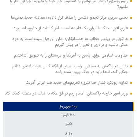
رئیس‌جمهور: وقتی می‌توانیم با گفت‌وگو حق خود را بگیریم، چرا این کار را
نکنیم؟
یحیی سریع: مرکز تجمع دشمن را هدف قرار دادیم؛ معادله جدید یمنی‌ها
فارن افرز : جنگ با ایران یک فاجعه است؛ آمریکا باید از خاورمیانه برود
عراقچی در پیامی خطاب به همسایگان: زمان آن فرا رسیده است به خود
متکی باشیم و برادری واقعی را در پیش گیریم
مقاومت اسلامی عراق: پاسخ به آمریکا و عربستان را به تعویق انداختیم
بقائی در واکنش به سخنان ترامپ: پیش از آنکه کسی بتواند ادعای غنائم
جنگی کند، ابتدا باید در جنگ پیروز شده باشد
تداوم رویکرد فشار حداکثری؛ تحریم‌های جدید ضد ایرانی آمریکا
وزیر امور خارجه پاکستان: امیدواریم توافق مکه به ثبات در منطقه کمک کند
ویدیوی روز
خط قرمز
عکس
رواق