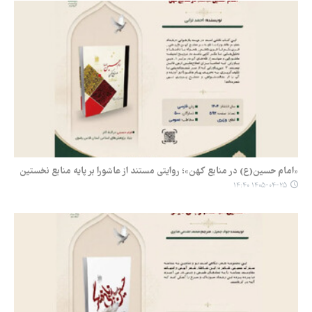
«امام حسین(ع) در منابع کهن»؛ روایتی مستند از عاشورا بر پایه منابع نخستین
۱۴۰۵-۰۴-۲۵ ۱۴:۴۰