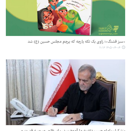
«سبز قشنگ»؛ راوی یک تکه پارچه که پرچم مجلس حسین (ع) شد
۱۴۰۵-۰۴-۰۴ ۱۱:۱۶
پزشکیان: امام حسین(ع) به ما آموخت در برابر ظلم، وسوسه قدرت و