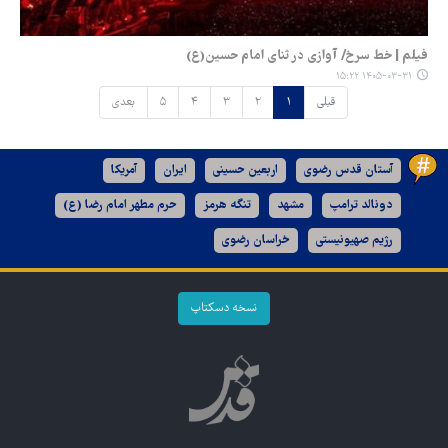
فیلم | خط سرخ/ آوازی در ثنای امام حسین(ع)
۱۴۰۵-۰۳-۳۱ ۱۵:۲۲
قبلی
۱
۲
۳
۴
۵
بعدی
آستان قدس رضوی
اربعین حسینی
ایران
آمریکا
دونالد ترامپ
مشهد
تنگه هرمز
حرم مطهر امام رضا (ع)
رژیم صهیونیستی
خراسان رضوی
نسخه دسکتاپ