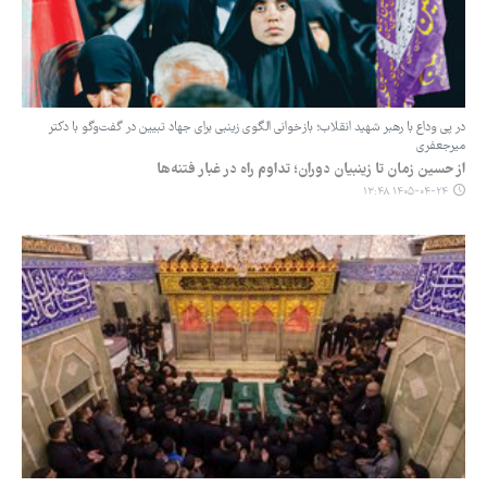
‏در پی وداع با رهبر شهید انقلاب؛ بازخوانی الگوی زینبی برای جهاد تبیین در گفت‌وگو با دکتر
میرجعفری
از حسین زمان تا زینبیان دوران؛ تداوم راه در غبار فتنه‌ها
۱۴۰۵-۰۴-۲۴ ۱۳:۴۸