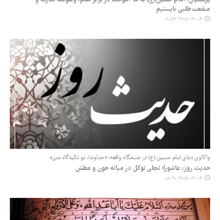
منفعت‌طلبی بایستیم
۱۴۰۵-۰۴-۰۴ ۰۹:۵۳
واکاوی دعای امام حسین (ع) در صبحگاه واقعه؛ «خداوندا، تو تکیه‌گاه منی»
حدیث روز: عاشورا؛ تجلی توکل در میانه خون و عطش
۱۴۰۵-۰۴-۰۴ ۰۸:۳۰