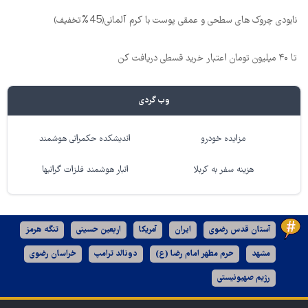
نابودی چروک های سطحی و عمقی پوست با کرم آلمانی(45%تخفیف)
تا ۴۰ میلیون تومان اعتبار خرید قسطی دریافت کن
وب گردی
مزایده خودرو
اندیشکده حکمرانی هوشمند
هزینه سفر به کربلا
انبار هوشمند فلزات گرانبها
آستان قدس رضوی
ایران
آمریکا
اربعین حسینی
تنگه هرمز
مشهد
حرم مطهر امام رضا (ع)
دونالد ترامپ
خراسان رضوی
رژیم صهیونیستی