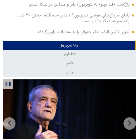
بازگشت «قند پهلو» به تلویزیون/ طنز و مشاعره در شبکه نسیم
پایان سریال‌های هرشبی تلویزیون؟ / مدیر سیمافیلم: پخش ۳۰ شب
پشت‌سرهم دیگر جذاب نیست
اجرای قانون الزام، نظم حقوقی را به معاملات بازمی‌گرداند
ویدیوی روز
خط قرمز
عکس
رواق