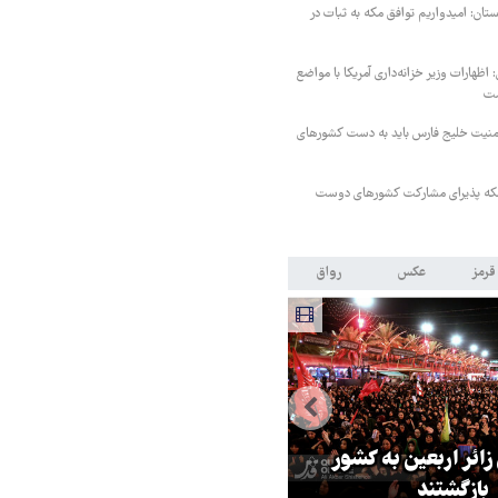
ستان: امیدواریم توافق مکه به ثبات در
اظهارات وزیر خزانه‌داری آمریکا با مواضع
ست
منیت خلیج فارس باید به دست کشورهای
 مکه پذیرای مشارکت کشورهای دوست
قرمز
عکس
رواق
 زائر اربعین به کشور
هماهنگی محور مقاومت، آمریکا ر
بازگشتند
در منطقه درمانده کرد