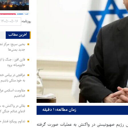
روزنامه:
آخرین مطالب
یحیی سریع: مرکز تج
جدید یمنی‌ها
فارن افرز : جنگ با ا
خاورمیانه برود
عراقچی در پیامی خط
به خود متکی باشیم و
مقاومت اسلامی عراق:
انداختیم
بقائی در واکنش به س
زمان مطالعه: ۱ دقیقه
ادعای غنائم جنگی کن
تداوم رویکرد فشار ح
س رژیم صهیونیستی در واکنش به عملیات صورت گرفته