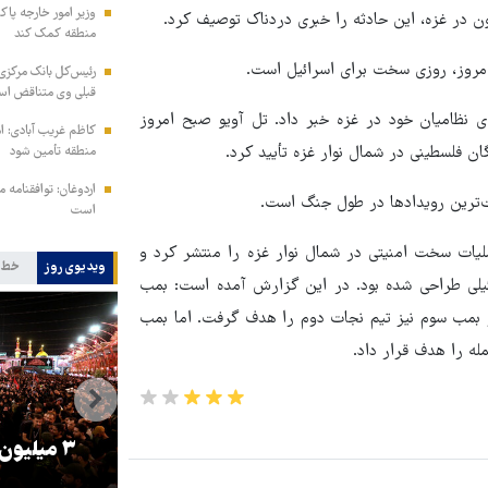
وزیر امور خارجه پاک
 در غزه، این حادثه را خبری دردناک توصیف کرد.
منطقه کمک کند
 امروز، روزی سخت برای اسرائیل است.
رئیس‌کل بانک مرکزی: 
قبلی وی متناقض ا
 نظامیان خود در غزه خبر داد. تل آویو صبح امروز
کاظم غریب آبادی: ا
منطقه تأمین شود
اردوغان: توافقنامه
ت‌ترین رویدادها در طول جنگ است.
است
ملیات سخت امنیتی در شمال نوار غزه را منتشر کرد و
ویدیوی روز
خط 
ئیلی طراحی شده بود. در این گزارش آمده است: بمب
و بمب سوم نیز تیم نجات دوم را هدف گرفت. اما بمب
ه را هدف قرار داد.
را
ترامپ نماد فساد، اقتدارگرایی و
۳ میلیون
جنگ‌طلبی است!