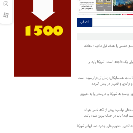
انتخاب
مع دشمن را هدف قرار دادیم؛ معادله
یران یک فاجعه است؛ آمریکا باید از
اب به همسایگان: زمان آن فرا رسیده است
 برادری واقعی را در پیش گیریم
 پاسخ به آمریکا و عربستان را به تعویق
خنان ترامپ: پیش از آنکه کسی بتواند
د، ابتدا باید در جنگ پیروز شده باشد
داکثری؛ تحریم‌های جدید ضد ایرانی آمریکا