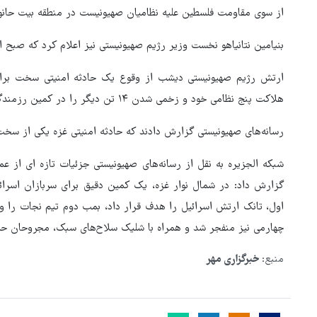
از سوی مقاومت فلسطین علیه نظامیان صهیونیست در منطقه بیت حانون
بنیامین نتانیاهو نخست وزیر رژیم صهیونیستی نیز اعلام کرد که صبح
‌ارتش رژیم صهیونیستی دیشب از وقوع یک حادثه امنیتی سخت برای
هلاکت پنج نظامی خود و زخمی شدن ۱۴ تن دیگر را در کمین رزمندگان فلسطینی در شمال نوار غزه تأیید کرد.
رسانه‌های صهیونیستی گزارش دادند که حادثه امنیتی غزه یکی از سخ
شبکه الجزیره به نقل از رسانه‌های صهیونیستی جزئیات تازه ای از ع
گزارش داد: در شمال نوار غزه، یک کمین دقیق برای سربازان اسرا
اول، تانک ارتش اسرائیل را هدف قرار داد، بمب دوم تیم نجات را 
چهارمی نیز منفجر شد و همراه با شلیک سلاح‌های سبک، مجروحان حمل
منبع:
خبرگزاری مهر
هماهنگی محور مقاومت، آمریکا 
در منطقه درمانده کرد