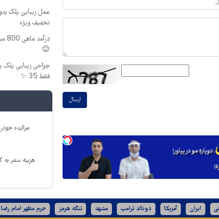
تخفیف ویژه
درآم
😉
فقط 35 ✨
ارسال
مزایده خودرو
هزینه سفر به کر
ی
ایران
آمریکا
دونالد ترامپ
مشهد
تنگه هرمز
حرم مطهر امام رضا 