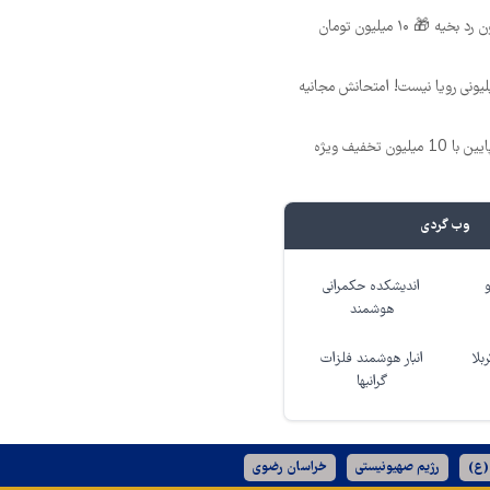
عمل زیبایی پلک بدون رد بخیه 🎁 ۱۰ میلیون تومان
د ماهی 800 میلیونی رویا نیست! امتحانش مجانیه
جراحی زیبایی پلک پایین با 10 میلیون تخفیف ویژه
وب گردی
اندیشکده حکمرانی
هوشمند
بلا
انبار هوشمند فلزات
گرانبها
(ع)
رژیم صهیونیستی
خراسان رضوی