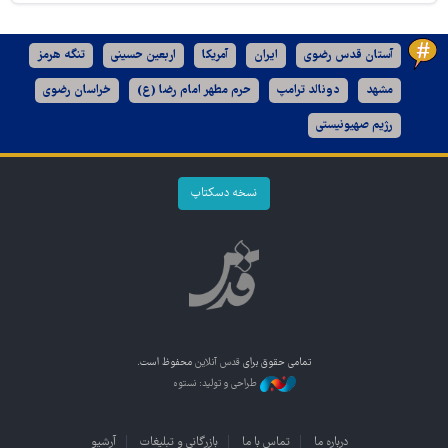
آستان قدس رضوی
ایران
آمریکا
اربعین حسینی
تنگه هرمز
مشهد
دونالد ترامپ
حرم مطهر امام رضا (ع)
خراسان رضوی
رژیم صهیونیستی
نسخه دسکتاپ
تمامی حقوق برای
قدس آنلاین
محفوظ است.
طراحی و تولید: نستوه
درباره ما
تماس با ما
بازرگانی و تبلیغات
آرشیو