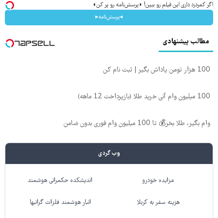
اگر کمردرد داری این فیلم رو ببین! ◗پرسش‌نامه رو پر کن◖
◂پرسش‌نامه▸
مطالب پیشنهادی
100 هزار تومن پاداش بگیر | ثبت نام کن
100 میلیون وام آنی خرید طلا (بازپرداخت 12 ماهه)
وام بگیر، طلا بخر💰 تا 100 میلیون وام فوری بدون ضامن
وب گردی
مزایده خودرو
اندیشکده حکمرانی هوشمند
هزینه سفر به کربلا
انبار هوشمند فلزات گرانبها