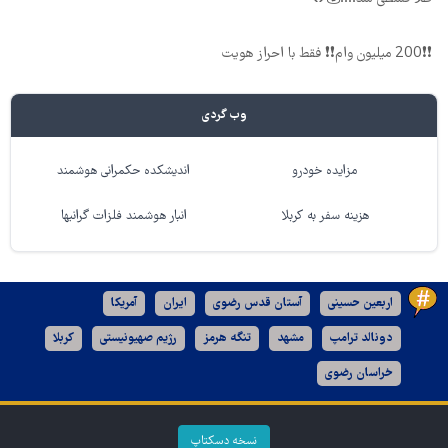
❗❗200 میلیون وام❗❗ فقط با احراز هویت
وب گردی
مزایده خودرو
اندیشکده حکمرانی هوشمند
هزینه سفر به کربلا
انبار هوشمند فلزات گرانبها
اربعین حسینی
آستان قدس رضوی
ایران
آمریکا
دونالد ترامپ
مشهد
تنگه هرمز
رژیم صهیونیستی
کربلا
خراسان رضوی
نسخه دسکتاپ