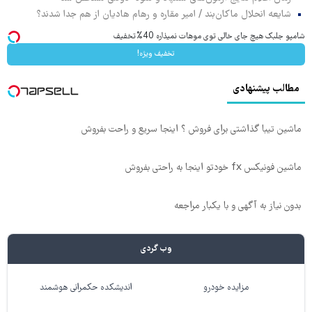
شایعه انحلال ماکان‌بند / امیر مقاره و رهام هادیان از هم جدا شدند؟
شامپو جلبک هیچ جای خالی توی موهات نمیذاره 40%تخفیف
تخفیف ویژه!
مطالب پیشنهادی
ماشین تیبا گذاشتی برای فروش ؟ اینجا سریع و راحت بفروش
ماشین فونیکس fx خودتو اینجا به راحتی بفروش
بدون نیاز به آگهی و با یکبار مراجعه
وب گردی
مزایده خودرو
اندیشکده حکمرانی هوشمند