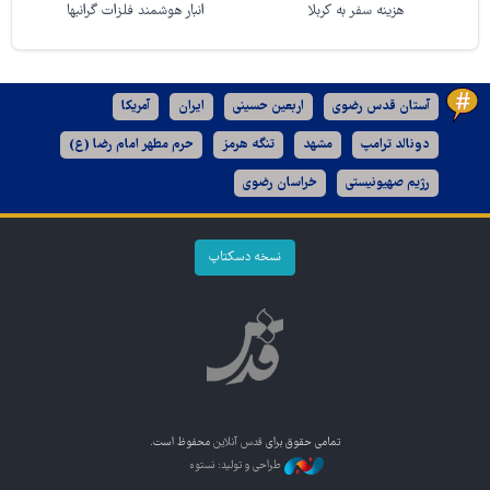
هزینه سفر به کربلا
انبار هوشمند فلزات گرانبها
آستان قدس رضوی
اربعین حسینی
ایران
آمریکا
دونالد ترامپ
مشهد
تنگه هرمز
حرم مطهر امام رضا (ع)
رژیم صهیونیستی
خراسان رضوی
نسخه دسکتاپ
تمامی حقوق برای
قدس آنلاین
محفوظ است.
طراحی و تولید: نستوه