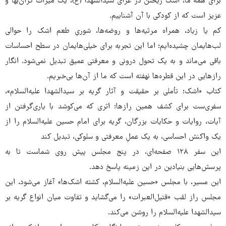
برای همه ما، اشک ریختن در عزای سیدالشهدا (ع)، یک میراث گران‌بها و
عزیز است که از کودکی با آن آشناییم.
کم یا زیاد، همراه مرثیه‌ها و روضه‌ها، شوریِ طعم اشک را حوالی
لب‌هایمان چشیده‌ایم؛ اما این تجربه برای خیلی‌هایمان در سطح احساسات
باقی می‌ماند و به یک تحول درونی و معرفتی عمیق تبدیل نمی‌شود. انگار
رازهایی در این قطره‌ها نهفته است که ما از آن‌ها بی‌خبریم.
کتاب «اشک؛ تأملی بر حقیقت و آثار گریه بر سیدالشهدا علیه‌السلام»،
سفری‌ست برای کشف همین رازها؛ اثری که می‌کوشد با یاری‌گرفتن از
آیات، روایات و حکایات بزرگان، گریه برای امام حسین علیه‌السلام را از
یک واکنش احساسی، به یک عملِ معرفتی و سلوکی، تبدیل کند
این سفر ۱۲۸ صفحه‌ای، در پنج مجلس پیش روی شماست تا به
پرسش‌هایی بنیادین در این زمینه پاسخ دهد.
این مسیر، با مجلس «حسین علیه‌السلام، کشته اشک‌ها» آغاز می‌شود، این
مجلس راز لقب «قتیل‌العبرات» را می‌گشاید و تفاوت میان انواع گریه بر
سیدالشهدا علیه‌السلام را روشن می‌کند.