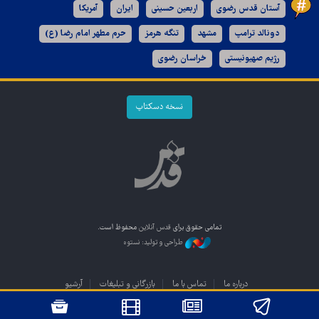
آستان قدس رضوی
اربعین حسینی
ایران
آمریکا
دونالد ترامپ
مشهد
تنگه هرمز
حرم مطهر امام رضا (ع)
رژیم صهیونیستی
خراسان رضوی
نسخه دسکتاپ
تمامی حقوق برای
قدس آنلاین
محفوظ است.
طراحی و تولید: نستوه
درباره ما
تماس با ما
بازرگانی و تبلیغات
آرشیو