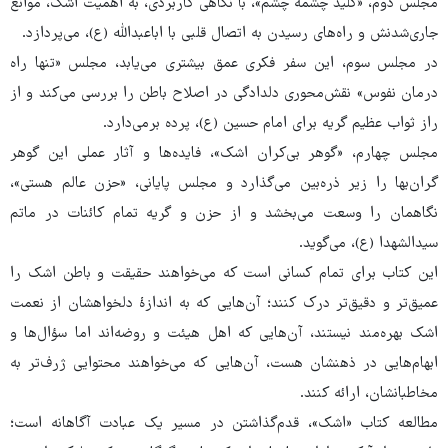
مجلس دوم، «کلید چشمه چشم»، با نگاهی کاربردی، به اهمیت اشک، موانع
جاری‌شدنش و راه‌های رسیدن به اتصال قلبی با اباعبدالله (ع)، می‌پردازد.
در مجلس سوم، این سفر فکری عمق بیشتری می‌یابد، مجلس «تنها راه
درمان نفوس» نقش‌محوری دلدادگی در اصلاح باطن را بررسی می‌کند و از
راز ثواب‌ عظیم گریه برای امام حسین (ع)، پرده برمی‌دارد.
مجلس چهارم، «گوهر بی‌کران اشک»، فایده‌ها و آثار عملی این گوهر
گران‌بها را زیر ذره‌بین می‌گذارد و مجلس پایانی، «حزن عالم هستی»،
نگاهمان را وسعت می‌بخشد و از حزن و گریه تمام کائنات در ماتم
سیدالشهدا (ع)، می‌گوید.
این کتاب برای تمام کسانی است که می‌خواهند حقیقت و باطن اشک را
عمیق‌تر و دقیق‌تر درک کنند؛ آن‌هایی که به اندازهٔ دلخواهشان از نعمت
اشک بهره‌مند نیستند، آن‌هایی که اهل هیئت و روضه‌اند اما سؤال‌ها و
ابهام‌هایی در ذهنشان هست، آن‌هایی که می‌خواهند محتوایی ژرف‌تر به
مخاطبانشان، ارائه کنند.
مطالعه کتاب «اشک»، قدم‌گذاشتن در مسیر یک عبادت آگاهانه است؛