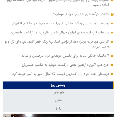
نماینده پارلمان رژیم صهیونیستی: حتی بدون آمریکا باید برای حمله به ایران
آماده باشیم
کاهش درآمدهای نفتی یا خروج سرمایه؟
بن‌بست پرسپولیس و گرا؛ جدایی گران‌قیمت سرخ‌ها در هاله‌ای از ابهام
سه قاب تازه از سینمای ایران/ جهانی شدن «نازول» و بازگشت «اربعین»
افزایش مهاجرت پردرآمدها از اراضی اشغالی/ زنگ خطر اقتصادی برای تل‌آویو
به‌صدا درآمد
۴ ماسک خانگی ساده برای داشتن موهایی نرم، درخشان و سالم
حاج علی اکبری: اربعین یعنی بازگشت دوباره به مکتب حسین(ع)
عربستان نفت خود را با کمترین قیمت ۲۵ سال اخیر به آسیا عرضه کرد
ویدیوی روز
خط قرمز
عکس
رواق