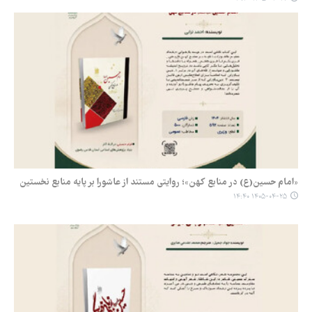
«امام حسین(ع) در منابع کهن»؛ روایتی مستند از عاشورا بر پایه منابع نخستین
۱۴۰۵-۰۴-۲۵ ۱۴:۴۰