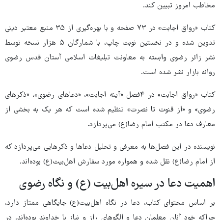
مخاطب امروز تبیین کند.
کتاب «رواق اجابت» در ۷۳ صفحه و با بهره‌گیری از ۳۵ منبع معتبر دینی
تدوین شده و در نخستین نوبت چاپ، با شمارگان ۵ هزار نسخه توسط
نشر زائر رضوی وابسته به معاونت تبلیغات اسلامی آستان قدس رضوی
روانه بازار نشر شده است.
کتاب «رواق اجابت» در ۴فصل «آینه اجابت»، «دعاهای رضوی»، «ذکرهای
رضوی» و «از قنوت تا نصرت» تنظیم شده است که هر یک به بخشی از
معارف دعا در مکتب امام رضا(ع) می‌پردازد.
نویسنده در این فصل‌ها به معرفی و تحلیل دعاها و ذکرهایی می‌پردازد که
از امام رضا(ع) نقل شده و همواره مورد سفارش اهل‌بیت(ع) بوده‌اند.
اهمیت دعا در سیره اهل‌بیت (ع) و نگاه رضوی
بر اساس محتوای کتاب، دعا در نگاه اهل‌بیت(ع) جایگاهی ممتاز دارد،
چراکه خود آنان معلمان دعا و الگوهای راز و نیاز با خداوند بوده‌اند. در