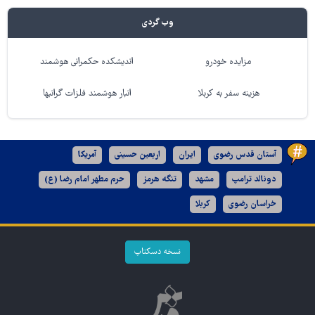
وب گردی
مزایده خودرو
اندیشکده حکمرانی هوشمند
هزینه سفر به کربلا
انبار هوشمند فلزات گرانبها
آستان قدس رضوی
ایران
اربعین حسینی
آمریکا
دونالد ترامپ
مشهد
تنگه هرمز
حرم مطهر امام رضا (ع)
خراسان رضوی
کربلا
نسخه دسکتاپ