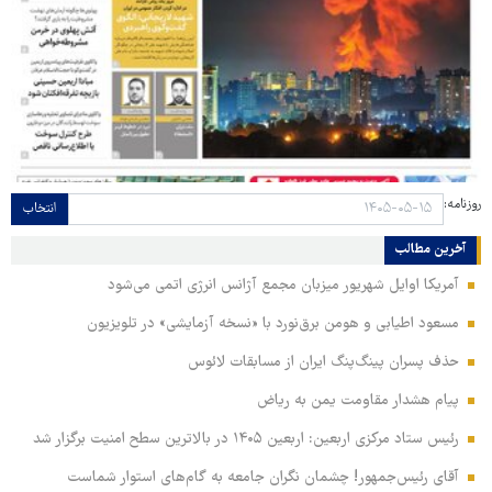
روزنامه:
انتخاب
آخرین مطالب
آمریکا اوایل شهریور میزبان مجمع آژانس انرژی اتمی می‌شود
مسعود اطیابی و هومن برق‌نورد با «نسخه آزمایشی» در تلویزیون
حذف پسران پینگ‌پنگ ایران از مسابقات لائوس
پیام هشدار مقاومت یمن به ریاض
رئیس ستاد مرکزی اربعین: اربعین ۱۴۰۵ در بالاترین سطح امنیت برگزار شد
آقای رئیس‌جمهور! چشمان نگران جامعه به گام‌های استوار شماست