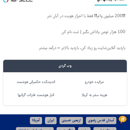
❗❗200 میلیون وام❗❗ فقط با احراز هویت در آبان تتر
100 هزار تومن پاداش بگیر | ثبت نام کن
بازدید آنلاین‌شاپت رو زیاد کن، بازدید بالاتر = درآمد بیشتر
وب گردی
مزایده خودرو
اندیشکده حکمرانی هوشمند
هزینه سفر به کربلا
انبار هوشمند فلزات گرانبها
آستان قدس رضوی
اربعین حسینی
ایران
آمریکا