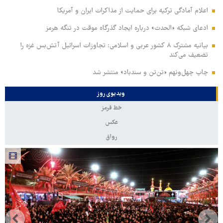
اعلام آمادگی ترکیه برای حمایت از مذاکرات ایران و آمریکا
ادعای شبکه «الحدث» درباره ایجاد گذرگاه موقت در تنگه هرمز
بیانیه مشترک ۸ کشور عربی و اسلامی: تجاوزات اسرائیل آتش‌بس غزه را
تضعیف می‌کند
چاپ چهل‌ونهم «تن‌تن و سندباد» منتشر شد
ویدیوی روز
خط قرمز
عکس
رواق