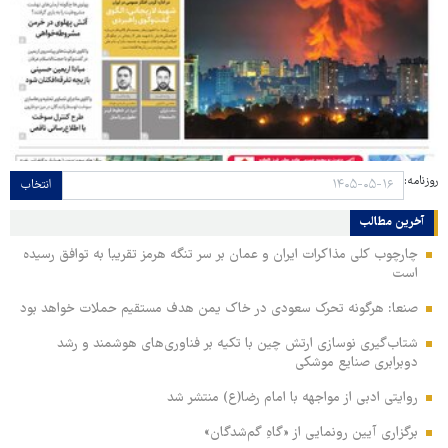
روزنامه:
انتخاب
آخرین مطالب
چارچوب کلی مذاکرات ایران و عمان بر سر تنگه هرمز تقریبا به توافق رسیده
است
صنعا: هرگونه تحرک سعودی در خاک یمن هدف مستقیم حملات خواهد بود
شتاب‌گیری نوسازی ارتش چین با تکیه بر فناوری‌های هوشمند و رشد
دوبرابری صنایع موشکی
روایتی ادبی از مواجهه با امام رضا(ع) منتشر شد
برگزاری آیین رونمایی از «گاهِ گم‌شدگان»