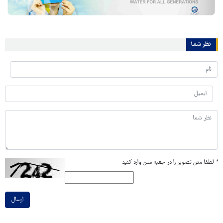
نظر شما
*
لطفا متن تصویر را در جعبه متن وارد کنید
ارسال