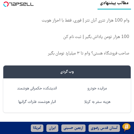
مطالب پیشنهادی
وام 100 هزار تتری آبان تتر | فوری، فقط با احراز هویت
100 هزار تومن پاداش بگیر | ثبت نام کن
صاحب فروشگاه هستی؟ وام تا ۳ میلیارد تومان بگیر
وب گردی
مزایده خودرو
اندیشکده حکمرانی هوشمند
هزینه سفر به کربلا
انبار هوشمند فلزات گرانبها
آستان قدس رضوی
اربعین حسینی
ایران
آمریکا