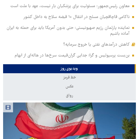
معاون رئیس‌جمهور: مسئولیت برای پزشکیان بار نیست، عهد با ملت است
ناکامی قاچاقچیان مسلح در انتقال ۱۰ قبضه سلاح به داخل کشور
نماینده پارلمان رژیم صهیونیستی: حتی بدون آمریکا باید برای حمله به ایران
آماده باشیم
کاهش درآمدهای نفتی یا خروج سرمایه؟
بن‌بست پرسپولیس و گرا؛ جدایی گران‌قیمت سرخ‌ها در هاله‌ای از ابهام
ویدیوی روز
خط قرمز
عکس
رواق