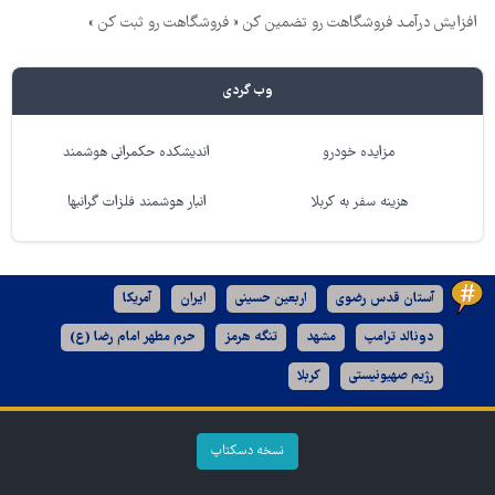
افزایش درآمـد فروشگاهت رو تضمین کن « فروشگاهت رو ثبت کن »
وب گردی
مزایده خودرو
اندیشکده حکمرانی هوشمند
هزینه سفر به کربلا
انبار هوشمند فلزات گرانبها
آستان قدس رضوی
اربعین حسینی
ایران
آمریکا
دونالد ترامپ
مشهد
تنگه هرمز
حرم مطهر امام رضا (ع)
رژیم صهیونیستی
کربلا
نسخه دسکتاپ