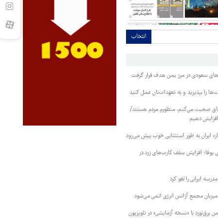
انتخاب
وهای سعودی در مرز یمن هدف قرار گرفت
ا را بپذیرید و به تعهدات‌تان عمل کنید
فاق صحبت می‌کنم، منظورم مردم هستند/
 افزایش دهیم
ره ایران به طور استثنایی خوب پیش می‌رود
ی یوفا؛ افزایش سقف کارت‌های زرد در
رسه ایرانی را لغو کرد
 میزبان مجمع آژانس انرژی اتمی می‌شود
 برق‌نورد با «نسخه آزمایشی» در تلویزیون