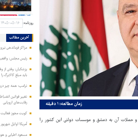
روزنامه:
آخرین مطالب
مراکز فرماندهی نیر
رئیس مجلس: واقعیت‌ه
پزشکیان: وقتی از و
باید مبلغ کالابرگ را
ترامپ: همه چیز دربا
تغییر قوانین انضباط
رقابت‌های اروپایی
زمان مطالعه: ۱ دقیقه
کویت مجوز فعالیت مد
 و حملات آن به دمشق و موسسات دولتی این کشور را
آمریکا اوایل شهریور
مسعود اطیابی و هومن