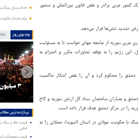
کشور عربی برادر و نقض قانون بین‌المللی و منشور
حذف پسران پینگ‌پنگ
پیام هشدار مقاومت
رض تشدید تنش‌ها قرار می‌دهد.
ویدیوی روز
خط 
ری عربی سوریه از جامعه جهانی خواست تا به مسئولیت
، این رژیم را به توقف تجاوزات مکرر و احترام به
ه دمشق را محکوم کرد و آن را نقض آشکار حاکمیت
را
ترامپ نماد فساد، اقتدارگرایی و
۳ میلیون
جنگ‌طلبی است!
دمشق و بمباران ساختمان ستاد کل ارتش سوریه و کاخ
ریه را در مرکز دمشق هدف قرار داده است.
پربازدیدترین‌ مطالب
نگ با حکومت جولانی در استان السویدا، حملاتی را به
امامی