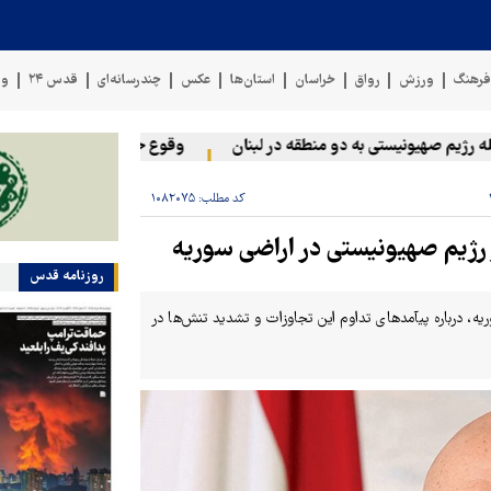
رهنگ
ورزش
رواق
خراسان
استان‌ها
عکس
چندرسانه‌ای
قدس ۲۴
وی
یم صهیونیستی به دو منطقه در لبنان
وقوع حادثه دریایی در سواحل عم
کد مطلب:
۱۰۸۲۰۷۵
رژیم صهیونیستی در اراضی سوریه
روزنامه قدس
، درباره پیآمدهای تداوم این تجاوزات و تشدید تنش‌ها در