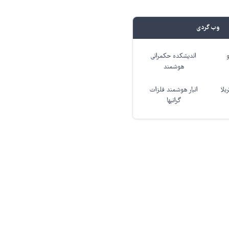
وب گردی
اندیشکده حکمرانی
هوشمند
بلا
انبار هوشمند فلزات
گرانبها