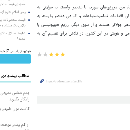
همزمان قیمت‌ها در ب
بین دروزی‌های سوریه با عناصر وابسته به جولانی به
زمان اعلام نتایج آ
ن اقدامات تمامیت‌خواهانه و افراطی عناصر وابسته به
ی جولانی هستند و از سوی دیگر، رژیم صهیونیستی با
پلاس یک میلیارد و ۹۰۵ میلیون تومان
می و هویتی در این کشور، در تلاش برای تقسیم آن به
شایعه انحلال ماکان‌ب
شدند؟
خودرو کی ام سی j7 خودتو راحت و سریع بفروشش
مطالب پیشنهادی
زخم شناس مشهدی درم
رایگان بگیرید
کاشت موی طبیعی بد
از کم پشتی موهات خ