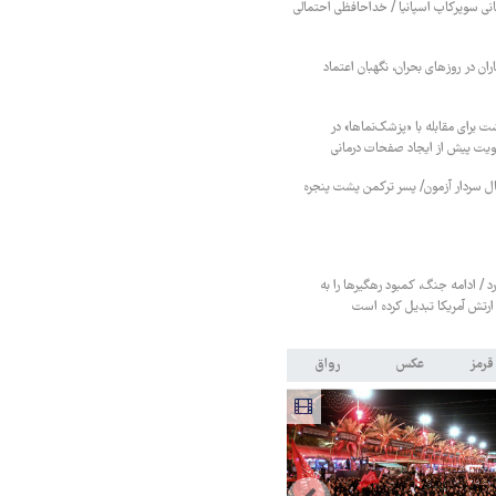
بانی سوپرکاپ اسپانیا / خداحافظی احتمالی
ان در روزهای بحران، نگهبان اعتماد
ت برای مقابله با «پزشک‌نماها» در
هویت پیش از ایجاد صفحات درمانی
نبال سردار آزمون/ پسر ترکمن پشت پنجره
د / ادامه جنگ، کمبود رهگیرها را به
 ارتش آمریکا تبدیل کرده است
قرمز
عکس
رواق