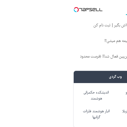
بیمه هم میشی‼️
 بین‌پین فعال شد!! (فرصت محدود
وب گردی
اندیشکده حکمرانی
هوشمند
بلا
انبار هوشمند فلزات
گرانبها