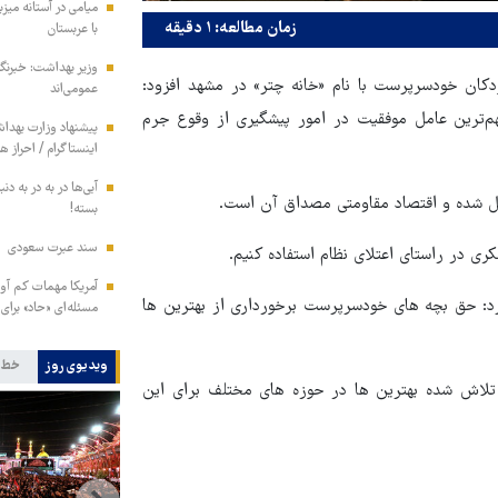
میامی در آستانه میز
زمان مطالعه: ۱ دقیقه
با عربستان
وزیر بهداشت: خبرنگار
کان خودسرپرست با نام «خانه چتر» در مشهد افزود:
عمومی‌اند
م‌ترین عامل موفقیت در امور پیشگیری از وقوع جرم
پیشنهاد وزارت بهداش
اینستاگرام / احراز 
آبی‌ها در به در به د
ل شده و اقتصاد مقاومتی مصداق آن است.
بسته!
سند عبرت سعودی
کری در راستای اعتلای نظام استفاده کنیم.
آمریکا مهمات کم آور
رد: حق بچه های خودسرپرست برخورداری از بهترین ها
مسئله‌ای «حاد» برای
ویدیوی روز
خط 
 تلاش شده بهترین ها در حوزه های مختلف برای این