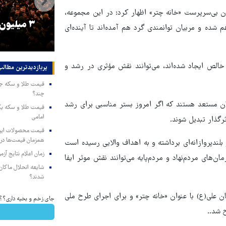
ن بی‌سرپرست «خانه چتر» اظهار کرد: در این مجموعه،
را
ترامپ نماد فساد، اقتدارگرایی و
۳ میلیون
م شده و مربیان توانمندی گرد هم آمده‌اند تا آینده‌ای
جنگ‌طلبی است!
الص ایجاد شده‌اند، می‌توانند نقش مؤثری در رشد و
پربازدیدترین‌ مطالب
چند؟
ان مستعد هستند که اگر امروز بستر مناسبی برای رشد
امامی
رگذار تبدیل شوند.
همزمان قیمت‌ها در ب
بلندپروازانه‌ای برداشته و به اهداف والایی رسیده است
زمان اعلام نتایج آ
‌های مردم‌نهاد و مردم‌پایه می‌توانند نقش موثر ایفا
شایعه انحلال ماکان‌ب
شدند؟
 علی(ع) با عنوان «خانه چتر» و برای اجرای طرح ملی
جای زخم و بخیه داری؟؟ 3 هفته‌ای محوش کن
 شد..