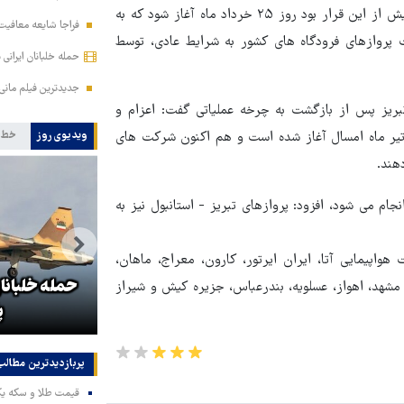
رامین آذری اظهار کرد: فعالیت خط پروازی تبریز - باکو و بالعکس پیش از این قرار بود روز ۲۵ خرداد ماه آغاز شود که به
فراجا شایعه معافیت 
ت پروازهای فرودگاه های کشور به شرایط عادی، توسط
حمله خلبانان ایرانی بدون GPS به پایگ
جدیدترین فیلم مانی 
ریز پس از بازگشت به چرخه عملیاتی گفت: اعزام و
رش مسافر و بازگشت فرودگاه تبریز به چرخه عملیاتی از روز ۱۴ تیر ماه امسال آغاز شده است و هم اکنون شرکت های
ویدیوی روز
خط 
هند.
جام می شود، افزود: پروازهای تبریز - استانبول نیز به
ابراز نگرانی مقامات رژیم
اه‌های آذربایجان‌شرقی اظهار کرد: هم اکنون ۱۰ شرکت هواپیمایی آتا، ایران ایرتور، کارون، معراج، ماهان،
صهیونیستی از جهش آمارهای فرار
مشهد، اهواز، عسلویه، بندرعباس، جزیره کیش و شیراز
مردم از اسرائیل!
پ
پربازدیدترین‌ مطالب