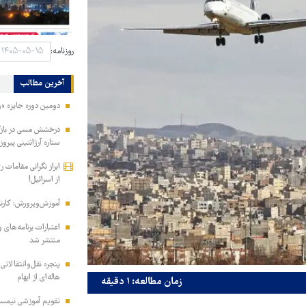
روزنامه:
آخرین مطالب
دومین دوره جایزه «رو
درخشش مسی در بازگش
ستاره آرژانتینی پیرو
ابراز نگرانی مقامات 
از اسرائیل!
آموزش‌وپرورش: کارن
منتشر شد
پنجره نقل‌وانتقالاتی
هاله‌ای از ابهام
زمان مطالعه: ۱ دقیقه
تقویم آموزشی نیمسا