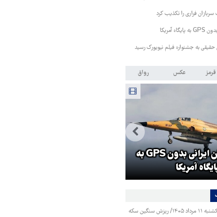
سربازان فراری را تکذیب کرد
اه آمریکا
حقیقی به جشنواره فیلم نیویورک رسید
قرمز
عکس
رواق
حمله خلبانان ایرانی بدون GPS به
جزئیات راه اندازی کیف پول
ایگاه آمریکا
اینترنتی
قیمت طلا و سکه یکشنبه ۱۱ مرداد ۱۴۰۵/ ریزش سنگین سکه