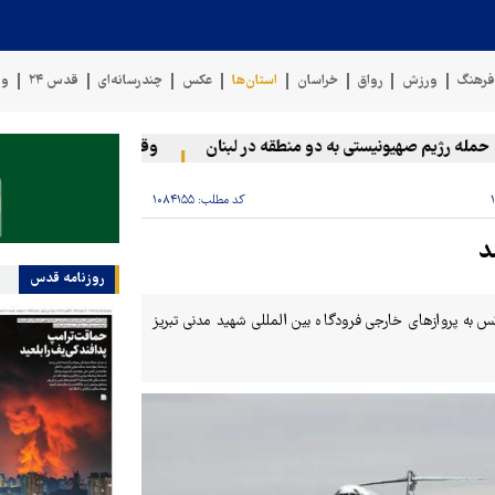
رهنگ
ورزش
رواق
خراسان
استان‌ها
عکس
چندرسانه‌ای
قدس ۲۴
وی
ه رژیم صهیونیستی به دو منطقه در لبنان
وقوع حادثه دریایی در سواح
کد مطلب:
۱۰۸۴۱۵۵
د
روزنامه قدس
کس به پروازهای خارجی فرودگاه بین المللی شهید مدنی تبریز