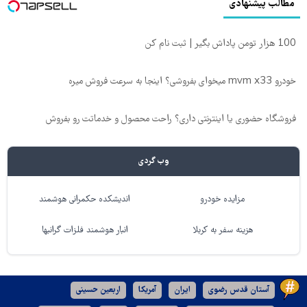
مطالب پیشنهادی
100 هزار تومن پاداش بگیر | ثبت نام کن
خودرو mvm x33 میخوای بفروشی؟ اینجا به سرعت فروش میره
فروشگاه حضوری یا اینترنتی داری؟ راحت محصول و خدماتت رو بفروش
وب گردی
مزایده خودرو
اندیشکده حکمرانی هوشمند
هزینه سفر به کربلا
انبار هوشمند فلزات گرانبها
آستان قدس رضوی
ایران
آمریکا
اربعین حسینی