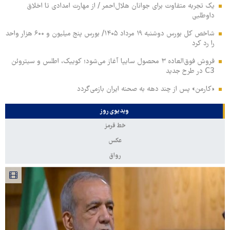
یک تجربه متفاوت برای جوانان هلال‌احمر / از مهارت امدادی تا اخلاق
داوطلبی
شاخص کل بورس دوشنبه ۱۹ مرداد ۱۴۰۵/ بورس پنج میلیون و ۶۰۰ هزار واحد
را رد کرد
فروش فوق‌العاده ۳ محصول سایپا آغاز می‌شود؛ کوییک، اطلس و سیتروئن
C3 در طرح جدید
«کارمن» پس از چند دهه به صحنه ایران بازمی‌گردد
ویدیوی روز
خط قرمز
عکس
رواق