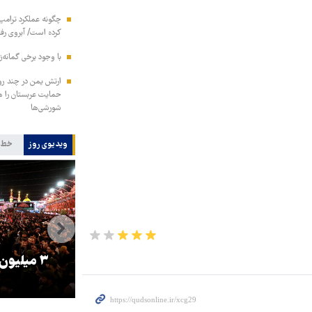
چگونه عملکرد ترامپ 
کرده است/ آبروی رفته
با وجود برخی گمانه‌ز
ارتش یمن در چند رو
شورشی‌ها
ویدیوی روز
خط 
را
ترامپ نماد فساد، اقتدارگرایی و
۳ میلیون
جنگ‌طلبی است!