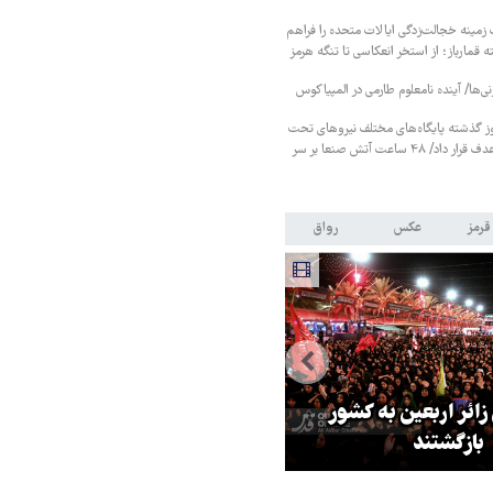
زمینه خجالت‌زدگی ایالات متحده را فراهم
 قمارباز؛ از استخر انعکاسی تا تنگه هرمز
نی‌ها/ آینده نامعلوم طارمی در المپیاکوس
ز گذشته پایگاه‌های مختلف نیروهای تحت
حمایت عربستان را هدف قرار داد/ ۴۸ ساعت آتش صنعا بر سر
قرمز
عکس
رواق
 زائر اربعین به کشور
هماهنگی محور مقاومت، آمریکا ر
بازگشتند
در منطقه درمانده کرد