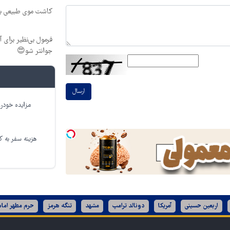
کاشت موی طبیعی بد
جوانتر شو😍
ارسال
مزایده خودرو
هزینه سفر به کر
اربعین حسینی
آمریکا
دونالد ترامپ
مشهد
تنگه هرمز
حرم مطهر امام