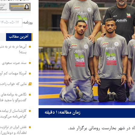
روزنامه:
آخرین مطالب
آبی‌ها در به در به د
بسته!
سند عبرت سعودی
آمریکا مهمات کم آور
مایی که خواب راحت 
نگاهی به برنامه‌های
گفت‌وگو با مجید فت
کارشناسان از پیامده
زمان مطالعه: ۱ دقیقه
گواهی‌نامه می‌گویند
نقش ایران در ترانزی
لطف‌آباد و دوغارون/ 