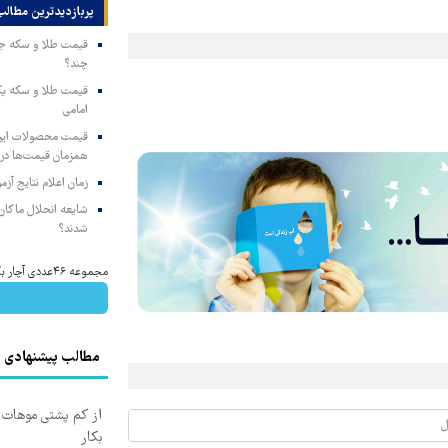
پربازدیدترین‌ مطالب
چند؟
امامی
همزمان قیمت‌ها در ب
زمان اعلام نتایج آ
شایعه انحلال ماکان‌ب
شدند؟
مجموعه ۴۶عددی آچار بکس با قیمت باورنکردنی!! (فروصت محدود)
مطالب پیشنهادی
از کم پشتی موهات خ
بکار