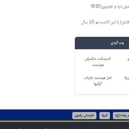
ون درد و خونریزی!😍😍
فرمول بی‌نظیر برای آقایان! با این کاشت مو 10 سال
وب گردی
اندیشکده حکمرانی
هوشمند
بلا
انبار هوشمند فلزات
گرانبها
 رضا (ع)
کربلا
خراسان رضوی