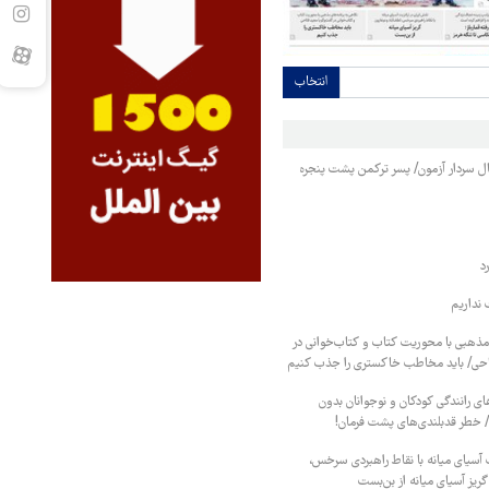
انتخاب
نبال سردار آزمون/ پسر ترکمن پشت پنجره
د
نداریم
 مذهبی با محوریت کتاب و کتاب‌خوانی در
احی/ باید مخاطب خاکستری را جذب کنیم
ای رانندگی کودکان و نوجوانان بدون
/ خطر قدبلندی‌های پشت فرمان!
ت آسیای میانه با نقاط راهبردی سرخس،
گریز آسیای میانه از بن‌بست