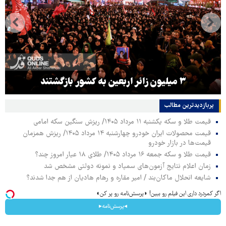
۳ میلیون زائر اربعین به کشور بازگشتند
پربازدیدترین‌ مطالب
قیمت طلا و سکه یکشنبه ۱۱ مرداد ۱۴۰۵/ ریزش سنگین سکه امامی
قیمت محصولات ایران خودرو چهارشنبه ۱۴ مرداد ۱۴۰۵/ ریزش همزمان
قیمت‌ها در بازار خودرو
قیمت طلا و سکه جمعه ۱۶ مرداد ۱۴۰۵/ طلای ۱۸ عیار امروز چند؟
زمان اعلام نتایج آزمون‌های سمپاد و نمونه دولتی مشخص شد
شایعه انحلال ماکان‌بند / امیر مقاره و رهام هادیان از هم جدا شدند؟
اگر کمردرد داری این فیلم رو ببین! ◗پرسش‌نامه رو پر کن◖
◂پرسش‌نامه▸