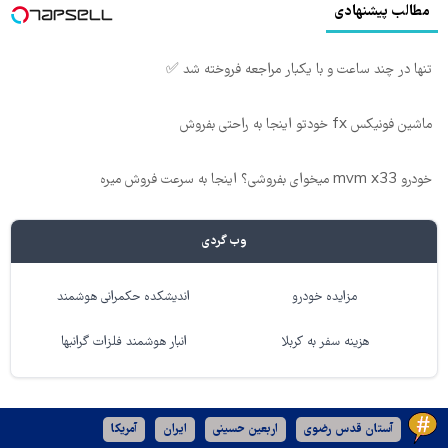
مطالب پیشنهادی
تنها در چند ساعت و با یکبار مراجعه فروخته شد ✅
ماشین فونیکس fx خودتو اینجا به راحتی بفروش
خودرو mvm x33 میخوای بفروشی؟ اینجا به سرعت فروش میره
وب گردی
مزایده خودرو
اندیشکده حکمرانی هوشمند
هزینه سفر به کربلا
انبار هوشمند فلزات گرانبها
آستان قدس رضوی
اربعین حسینی
ایران
آمریکا