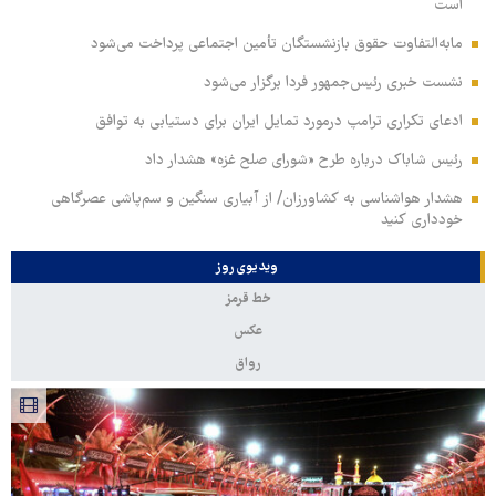
است
مابه‌التفاوت حقوق بازنشستگان تأمین اجتماعی پرداخت می‌شود
نشست خبری رئیس‌جمهور فردا برگزار می‌شود
ادعای تکراری ترامپ درمورد تمایل ایران برای دستیابی به توافق
رئیس شاباک درباره طرح «شورای صلح غزه» هشدار داد
هشدار هواشناسی به کشاورزان/ از آبیاری سنگین و سم‌پاشی عصرگاهی
خودداری کنید
ویدیوی روز
خط قرمز
عکس
رواق