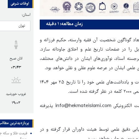
اوقات شرعی
استان:
زمان مطالعه: ۱ دقیقه
بعاد گوناگون شخصیت آن فقیه وارسته، حکیم فرزانه و
دیل را در صفحات تاریخ علم و اخلاق جاودانه سازد.
جسته استاد، نوآوری‌های ایشان در دانش‌های مختلف،
اذان صبح
 علمی ایشان در عرصه علوم عقلی و نقلی خواهد بود.
۰۳:۴۳
علاقه‌مندان به ساحت علمی و اخلاقی استاد حشمت‌پور می‌توانند مقالات و یادداشت‌های علمی خود را تا تاریخ ۲۵ مهر ۱۴۰۴
غروب خورشید
۱۹:۰۲
آثار ارسالی از طریق پیام‌رسان ایتا به شماره ۰۹۱۹۱۵۱۸۵۳۴ و یا پست الکترونیکی info@hekmateislami.com پذیرفته
پربازدیدترین‌ مطالب
ابی دقیق علمی توسط هیئت داوران قرار گرفته و در