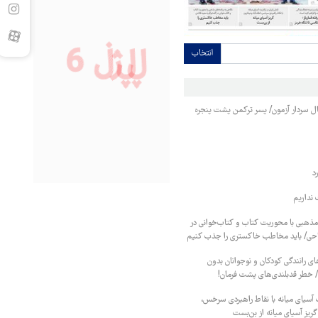
انتخاب
نبال سردار آزمون/ پسر ترکمن پشت پنجره
د
نداریم
 مذهبی با محوریت کتاب و کتاب‌خوانی در
احی/ باید مخاطب خاکستری را جذب کنیم
ای رانندگی کودکان و نوجوانان بدون
/ خطر قدبلندی‌های پشت فرمان!
ت آسیای میانه با نقاط راهبردی سرخس،
گریز آسیای میانه از بن‌بست