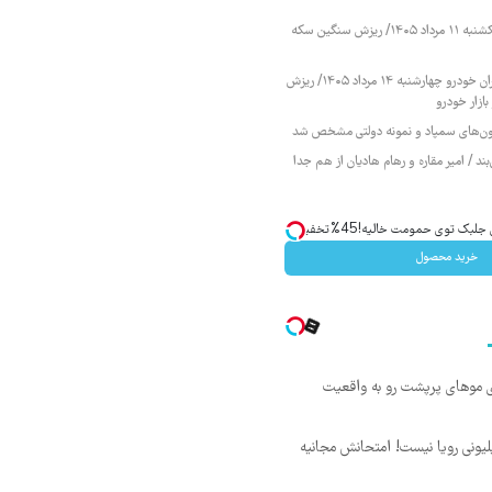
قیمت طلا و سکه یکشنبه ۱۱ مرداد ۱۴۰۵/ ریزش سنگین سکه
قیمت محصولات ایران خودرو چهارشنبه ۱۴ مرداد ۱۴۰۵/ ریزش
ازار خودرو
زمون‌های سمپاد و نمونه دولتی مشخص شد
ند / امیر مقاره و رهام هادیان از هم جدا
ک توی حمومت خالیه!45%تخفیف
خرید محصول
ی موهای پرپشت رو به واقعیت
د ماهی 800 میلیونی رویا نیست! امتحانش مجانیه