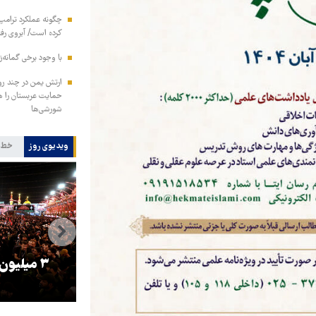
چگونه عملکرد ترامپ 
کرده است/ آبروی رفته
با وجود برخی گمانه‌ز
ارتش یمن در چند رو
شورشی‌ها
ویدیوی روز
خط 
و
۳ میلیون زائر اربعین به کشور
هماهنگی محو
بازگشتند
در من