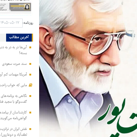
روزنامه:
آخرین مطالب
آبی‌ها در به در به د
بسته!
سند عبرت سعودی
آمریکا مهمات کم آور
مایی که خواب راحت 
نگاهی به برنامه‌های
گفت‌وگو با مجید فت
کارشناسان از پیامده
گواهی‌نامه می‌گویند
نقش ایران در ترانزی
لطف‌آباد و دوغارون/ 