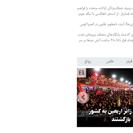
زمینه خجالت‌زدگی ایالات متحده را فراهم
 قمارباز؛ از استخر انعکاسی تا تنگه هرمز
نی‌ها/ آینده نامعلوم طارمی در المپیاکوس
ز گذشته پایگاه‌های مختلف نیروهای تحت
حمایت عربستان را هدف قرار داد/ ۴۸ ساعت آتش صنعا بر سر
قرمز
عکس
رواق
ر مقاومت، آمریکا را
ترامپ نماد فساد، اقتدارگرایی و
طقه درمانده کرد
جنگ‌طلبی است!