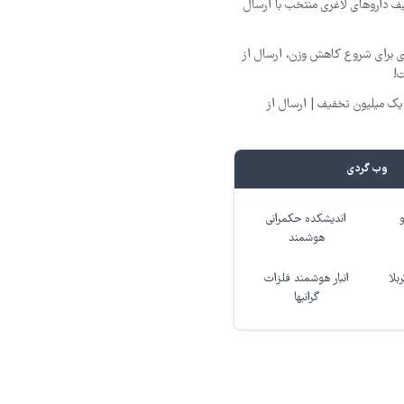
یف داروهای لاغری منتخب با ارسال
ری برای شروع کاهش وزن، ارسال از
ت!
یک میلیون تخفیف | ارسال از
وب گردی
اندیشکده حکمرانی
هوشمند
بلا
انبار هوشمند فلزات
گرانبها