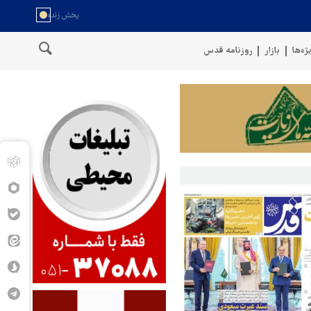
ژه‌ها
بازار
روزنامه قدس
خط لوله گازی ترکیه به اوکراین با په