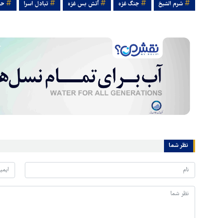
شرم الشیخ
جنگ غزه
آتش بس غزه
تبادل اسرا
حم
نظر شما