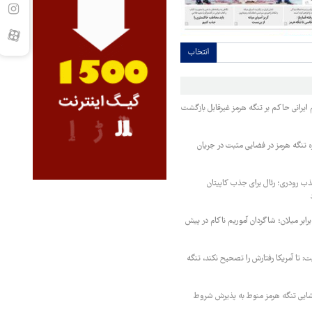
انتخاب
یرانی حاکم بر تنگه هرمز غیرقابل بازگشت
ه تنگه هرمز در فضایی مثبت در جریان
 رودری؛ رئال برای جذب کاپیتان
ابر میلان؛ شاگردان آموریم ناکام در پیش
ت: تا آمریکا رفتارش را تصحیح نکند، تنگه
ایی تنگه هرمز منوط به پذیرش شروط