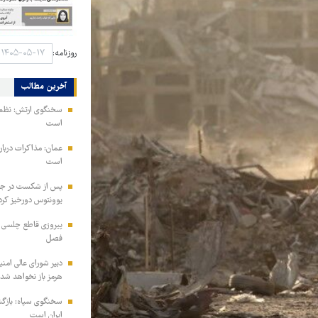
روزنامه:
آخرین مطالب
سخنگوی ارتش: نظم ا
است
عمان: مذاکرات دربار
است
پس از شکست در جذب
یوونتوس دورخیز کرد
پیروزی قاطع چلسی بر
فصل
دبیر شورای عالی امنی
هرمز باز نخواهد شد
سخنگوی سپاه: بازگش
ایران است