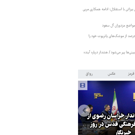
 بیزاتی با استقلال؛ ادامه همکاری مربی
واضع مزدوران آل سعود
یترز: عربستان ۸۶ درصد از موشک‌های پاتریوت خود را
بینی‌ها پیر می‌شود / هشدار درباره آینده
قرمز
عکس
رواق
اندار خراسان رضوی از
بازگشایی تنگه هرمز منوط به
هنگی قدس در روز
پذیرش شروط ایران از سوی آمریک
خبرنگار
است