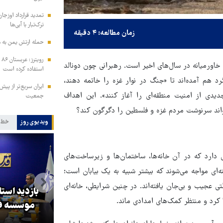
تمدید قرارداد اوزجان
ترک‌تبار با آبی‌ها
زمان مطالعه: ۴ دقیقه
حمله ارتش یمن به م
رو
خاورمیانه در سال‌های اخیر است. رهبرانی چون دونالد
استفاده کرده است
 هم آمده‌اند تا «جنگ در نوار غزه را خاتمه دهند،
ایران سریع‌تر از پیش‌
یدی از امنیت منطقه‌ای را آغاز کنند». این اهداف
جمعیت
ی‌تواند سرنوشت مردم غزه و فلسطین را دگرگون کند؟
ویدیوی روز
خط 
دارد که در آن خانه‌ها، ساختمان‌ها و زیرساخت‌های
ه‌ای مواجه می‌شوند که بیشتر شبیه به یک بیابان است؛
تی عجیب و بی‌جان یافته‌اند. در چنین شرایطی، خانه‌ای
بازدید است
ا کرد و منتظر کمک‌های امدادی ماند.
کا
پزشکیان: گفت‌وگوها آمریکا را
موسسه فر
مجبور به همراهی کرد