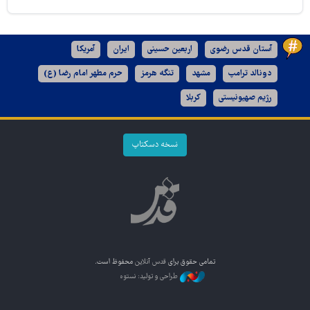
آستان قدس رضوی
اربعین حسینی
ایران
آمریکا
دونالد ترامپ
مشهد
تنگه هرمز
حرم مطهر امام رضا (ع)
رژیم صهیونیستی
کربلا
نسخه دسکتاپ
تمامی حقوق برای
قدس آنلاین
محفوظ است.
طراحی و تولید: نستوه