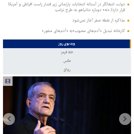
دولت اشغالگر در آستانه انتخابات پارلمانی زیر فشار راست افراطی و آمریکا
قرار دارد/ «نه» دوباره نتانیاهو به طرح ترامپ
مذاکره از نقطه صفر آغاز نمی‌شود
کارخانه تبدیل «آدم‌های محبوب»به «آدم‌های منفور»
ویدیوی روز
خط قرمز
عکس
رواق