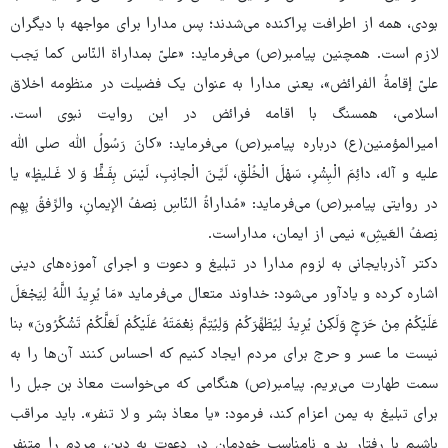
بودی، همه از اطرافت پراکنده می‌شدند؛ پس مدارا برای مواجهه با دیگران
لازم است. همچنین پیامبر(ص) می‌فرماید: «علیّ بمداراة النّاس کما یَجب
علیّ إقامةُ الفرائض»، یعنی مدارا به عنوان یک فضیلت در منظومه اخلاق
اسلامی، همسنگ با اقامه فرائض در این روایت نبوی است.
امیرالمؤمنین(ع) درباره پیامبر(ص) می‌فرماید: «کانَ رَسُولُ اللّه صلی الله
علیه و آله، دائِمَ الْبِشْرِ، سَهْلَ الْخُلْقِ، لَیِّـنَ الْجانِبِ، لَیْسَ بِفَـظٍّ وَ لا غَـلیظٍ» یا
در روایتی پیامبر(ص) می‌فرماید: «مُداراةُ النّاسِ نِصفُ الإیمانِ، والرِّفقُ بِهِم
نِصفُ العَیشِ» نیمی از ایمان، مداراست.
دکتر آذربایجانی به لزوم مدارا در تبلیغ و دعوت و اجرای آموزه‌های دینی
اشاره کرده و یادآور می‌شود: خداوند متعال می‌فرماید «مَا یُرِیدُ اللَّهُ لِیَجْعَلَ
عَلَیْکُمْ مِنْ حَرَجٍ وَلَکِنْ یُرِیدُ لِیُطَهِّرَکُمْ وَلِیُتِمَّ نِعْمَتَهُ عَلَیْکُمْ لَعَلَّکُمْ تَشْکُرُونَ» بنا
نیست ما عسر و حرج برای مردم ایجاد کنیم که احساس کنند آن‌ها را به
سمت طهارت می‌بریم. پیامبر(ص) هنگامی که می‌خواست معاذ بن جبل را
برای تبلیغ به یمن اعزام کند، فرمود: «یا معاذ بشر و لا تنفر». باید مراقب
باشیم با رفتار بد و نامناسب خودمان در دعوت به دین، مردم را متنفر