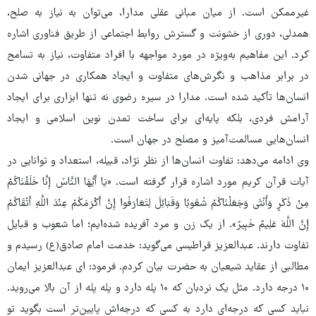
غیرممکن است. از میان مبانی عقلی مدارا، می‌توان به نیاز به صلح،
همدلی، دوری از خشونت و گسترش روابط اجتماعی از طریق فناوری اشاره
کرد. این مفاهیم به‌ویژه در مورد مواجهه با افراد متفاوت، نیاز به تسامح
در برابر مذاهب و نگرش‌های متفاوت و ایجاد همکاری در جهانی شدن
انسان‌ها تأکید شده است. مدارا در سیره رضوی نه تنها ابزاری برای ایجاد
آرامش فردی، بلکه پایه‌ای برای ساخت تمدن نوین اسلامی و ایجاد
انسان‌هایی مسالمت‌آمیز و مصلح در جهان است.
وی ادامه می‌دهد: تفاوت انسان‌ها از نظر نژاد، قبیله، استعداد و توانایی در
آیات قرآن کریم مورد اشاره قرار گرفته است. «یَا أَیُّهَا النَّاسُ إِنَّا خَلَقْنَاکُمْ
مِنْ ذَکَرٍ وَأُنْثَی وَجَعَلْنَاکُمْ شُعُوبًا وَقَبَائِلَ لِتَعَارَفُوا إِنَّ أَکْرَمَکُمْ عِنْدَ اللَّهِ أَتْقَاکُمْ
إِنَّ اللَّهَ عَلِیمٌ خَبِیرٌ». از یک زن و مرد آفریده شده‌ایم؛ اما شعوب و قبایل
تفاوت دارند. عبدالعزیز قراطیسی می‌گوید: خدمت امام صادق(ع) رسیدم و
مطالبی از عقاید شیعیان به حضرت بیان کردم. فرمود: ای عبدالعزیز ایمان
۱۰ درجه دارد. مثل یک نردبان که ۱۰ پله دارد و پله پله از آن بالا می‌روید.
نباید کسی که درجه‌ای دارد به کسی که درجه‌اش پایین‌تر است بگوید تو