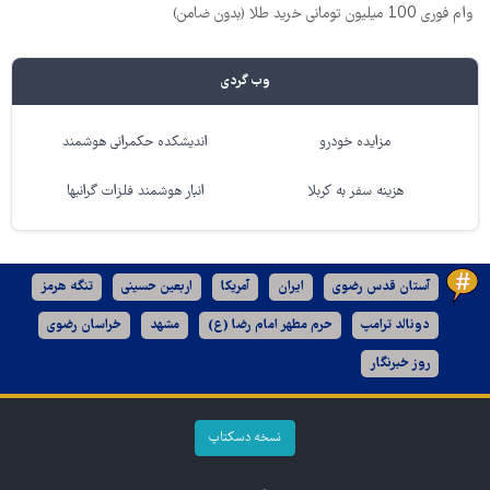
وام فوری 100 میلیون تومانی خرید طلا (بدون ضامن)
وب گردی
مزایده خودرو
اندیشکده حکمرانی هوشمند
هزینه سفر به کربلا
انبار هوشمند فلزات گرانبها
آستان قدس رضوی
ایران
آمریکا
اربعین حسینی
تنگه هرمز
دونالد ترامپ
حرم مطهر امام رضا (ع)
مشهد
خراسان رضوی
روز خبرنگار
نسخه دسکتاپ