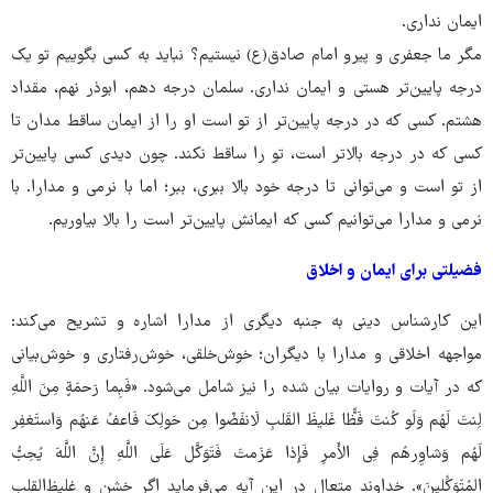
ایمان نداری.
مگر ما جعفری و پیرو امام صادق(ع) نیستیم؟ نباید به کسی بگوییم تو یک
درجه پایین‌تر هستی و ایمان نداری. سلمان درجه دهم، ابوذر نهم، مقداد
هشتم. کسی که در درجه پایین‌تر از تو است او را از ایمان ساقط مدان تا
کسی که در درجه بالاتر است، تو را ساقط نکند. چون دیدی کسی پایین‌تر
از تو است و می‌توانی تا درجه خود بالا ببری، ببر؛ اما با نرمی و مدارا. با
نرمی و مدارا می‌توانیم کسی که ایمانش پایین‌تر است را بالا بیاوریم.
فضیلتی برای ایمان و اخلاق
این کارشناس دینی به جنبه دیگری از مدارا اشاره و تشریح می‌کند:
مواجهه اخلاقی و مدارا با دیگران؛ خوش‌خلقی، خوش‌رفتاری و خوش‌بیانی
که در آیات و روایات بیان شده را نیز شامل می‌شود. «فَبِما رَحمَةٍ مِنَ اللَّهِ
لِنتَ لَهُم وَلَو کُنتَ فَظًّا غَلیظَ القَلبِ لَانفَضّوا مِن حَولِکَ فَاعفُ عَنهُم وَاستَغفِر
لَهُم وَشاوِرهُم فِی الأَمرِ فَإِذا عَزَمتَ فَتَوَکَّل عَلَی اللَّهِ إِنَّ اللَّهَ یُحِبُّ
المُتَوَکِّلینَ». خداوند متعال در این آیه می‌فرماید اگر خشن و غلیظ‌القلب