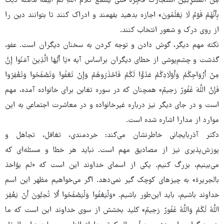
مِنَ الْمُشْرِکِینَ اسْتَجَارَکَ فَأَجِرْهُ حَتَّی یَسْمَعَ کَلَامَ اللَّهِ ثُمَّ أَبْلِغْهُ مَأْمَنَهُ ذَلِکَ
بِأَنَّهُمْ قَوْمٌ لَا یَعْلَمُونَ» اجازه بدهید بفهمند و ادراک کنند تا بتوانند دین را
از روی درک و شعور انتخاب کنند.
نکته مهم دیگر، گوش دادن و توجه کردن به سخنان دیگران است. عفو،
گذشت و چشم‌پوشی از خطای دیگران براساس آیه «یَا أَیُّهَا الَّذِینَ آمَنُوا إِنَّ
مِنْ أَزْوَاجِکُمْ وَأَوْلَادِکُمْ عَدُوًّا لَکُمْ فَاحْذَرُوهُمْ وَإِنْ تَعْفُوا وَتَصْفَحُوا وَتَغْفِرُوا
فَإِنَّ اللَّهَ غَفُورٌ رَحِیمٌ» همچنان که در سوره تغابن برای خانواده آمده، مهم
است و در جای دیگر نیز درباره غیرخانواده و در معاشرت اجتماعی به این
موارد از مدارا اشاره شده است.
دکتر آذربایجانی خاطرنشان می‌کند: خردمندی، تغافل، تجاهل و
پوزش‌پذیری نیز از مصادیق مهم است. نباید هر خطا و مسئله‌ای که
می‌بینیم، بزرگ کنیم. یکی از اسمای خداوند این است که «لم یؤاخذ
بالجریرة» به چیزهای کوچک گیر نمی‌دهد. اگر می‌خواهیم مظهر این اسم
خداوند باشیم، باید این‌طور باشیم. «وَلْیَعْفُوا وَلْیَصْفَحُوا أَلا تُحِبُّونَ أَنْ یَغْفِرَ
اللَّهُ لَکُمْ وَاللَّهُ غَفُورٌ رَحِیمٌ» کلید بخشش از سوی خداوند این است که ما