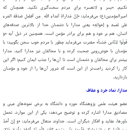
نکنیم. «یسر و لاتعسر» برای مردم سخت‌گیری نکنید. همچنان که
امیرالمؤمنین(ع) می‌فرماید: «إنَّ مُداراةَ أعداءِ اللّه ِ مِن أفضَلِ صَدَقَةِ المَرءِ
عَلی نَفسِهِ و إخوانِهِ» یعنی مدارا با دشمنان خدا از بالاترین صدقه‌های
انسان، هم بر خود و هم برای برادر مؤمن است. همچنین در ذیل آیه «وَ
قُولُوا لِلنَّاسِ حُسْناً» حضرت می‌فرماید چطور با مردم خوب سخن بگویید؛ با
مؤمنان با خوش‌رویی صحبت کرده و با مخالفان نیز مدارا کنید. مدارا
بیشتر برای مخالفان و دشمنان است تا آن‌ها را جذب ایمان کنیم؛ اگر این
کار را کردید راحت‌تر از این است که شرور آن‌ها را از خود و مؤمنان
بازدارید.
مدارا، نماد خرد و عفاف
عضو هیئت علمی پژوهشگاه حوزه و دانشگاه به برخی نمونه‌های عینی و
مصادیق مدارا اشاره کرده و توضیح می‌دهد: یکی از این موارد، تحمل
باورها، عقاید و افکار دیگران است. خداوند متعال می‌فرماید: «وَ إِنْ أَحَدٌ