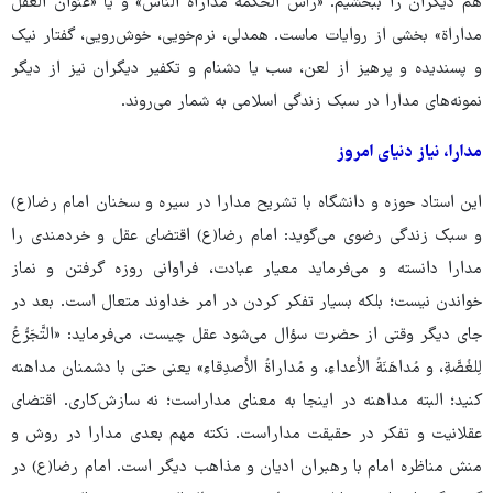
هم دیگران را ببخشیم. «رأس الحکمة مداراة الناس» و یا «عنوان العقل
مداراة» بخشی از روایات ماست. همدلی، نرم‌خویی، خوش‌رویی، گفتار نیک
و پسندیده و پرهیز از لعن، سب یا دشنام و تکفیر دیگران نیز از دیگر
نمونه‌های مدارا در سبک زندگی اسلامی به شمار می‌روند.
مدارا، نیاز دنیای امروز
این استاد حوزه و دانشگاه با تشریح مدارا در سیره و سخنان امام رضا(ع)
و سبک زندگی رضوی می‌گوید: امام رضا(ع) اقتضای عقل و خردمندی را
مدارا دانسته و می‌فرماید معیار عبادت، فراوانی روزه گرفتن و نماز
خواندن نیست؛ بلکه بسیار تفکر کردن در امر خداوند متعال است. بعد در
جای دیگر وقتی از حضرت سؤال می‌شود عقل چیست، می‌فرماید: «التَّجَرُّعُ
لِلغُصَّةِ، و مُداهَنَةُ الأَعداءِ، و مُداراةُ الأَصدِقاءِ» یعنی حتی با دشمنان مداهنه
کنید؛ البته مداهنه در اینجا به معنای مداراست؛ نه سازش‌کاری. اقتضای
عقلانیت و تفکر در حقیقت مداراست. نکته مهم بعدی مدارا در روش و
منش مناظره امام با رهبران ادیان و مذاهب دیگر است. امام رضا(ع) در