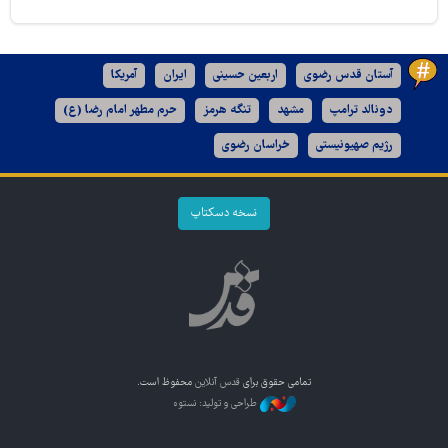
آستان قدس رضوی
اربعین حسینی
ایران
آمریکا
دونالد ترامپ
مشهد
تنگه هرمز
حرم مطهر امام رضا (ع)
رژیم صهیونیستی
خراسان رضوی
نسخه دسکتاپ
تمامی حقوق برای
قدس آنلاین
محفوظ است.
طراحی و تولید: نستوه