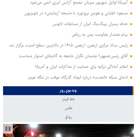
آمریکا اوایل شهریور میزبان مجمع آژانس انرژی اتمی می‌شود
مسعود اطیابی و هومن برق‌نورد با «نسخه آزمایشی» در تلویزیون
حذف پسران پینگ‌پنگ ایران از مسابقات لائوس
پیام هشدار مقاومت یمن به ریاض
رئیس ستاد مرکزی اربعین: اربعین ۱۴۰۵ در بالاترین سطح امنیت برگزار شد
آقای رئیس‌جمهور! چشمان نگران جامعه به گام‌های استوار شماست
اعلام آمادگی ترکیه برای حمایت از مذاکرات ایران و آمریکا
ادعای شبکه «الحدث» درباره ایجاد گذرگاه موقت در تنگه هرمز
ویدیوی روز
خط قرمز
عکس
رواق