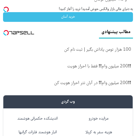
به دنیای عالی بازار والکس خوش آمدید! ترید را آغاز کنید!
خرید آسان
مطالب پیشنهادی
100 هزار تومن پاداش بگیر | ثبت نام کن
❗❗200 میلیون وام❗❗ فقط با احراز هویت
❗❗200 میلیون وام❗❗ در آبان تتر احراز هویت کن
وب گردی
مزایده خودرو
اندیشکده حکمرانی هوشمند
هزینه سفر به کربلا
انبار هوشمند فلزات گرانبها