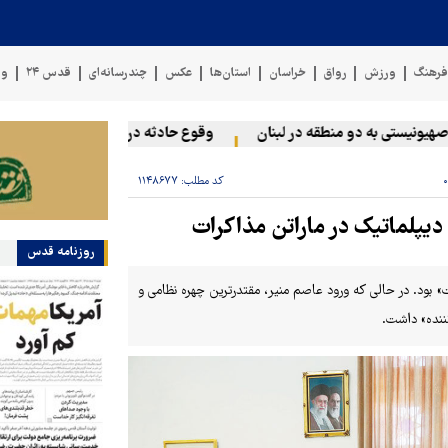
رهنگ
ورزش
رواق
خراسان
استان‌ها
عکس
چندرسانه‌ای
قدس ۲۴
وی
یستی به دو منطقه در لبنان
وقوع حادثه دریایی در سواحل عمان
کد مطلب:
۱۱۴۸۶۷۷
دیپلماتیک در ماراتن مذاکرات
روزنامه قدس
» بود. در حالی که ورود عاصم منیر، مقتدرترین چهره‌ نظامی و
ننده» داشت.