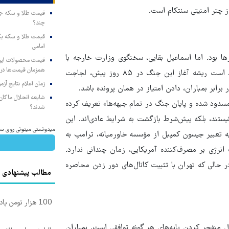
ز چتر امنیتی سنتکام است.
چند؟
امامی
زها بود. اما اسماعیل بقایی، سخنگوی وزارت خارجه با
همزمان قیمت‌ها در ب
دقت زیاد خطوط قرمز ایران را ترسیم کرد. ایران به درستی معتقد است ریشه‌ آغاز این جنگ در ۸۵ روز پیش، لجاجت
زمان اعلام نتایج آ
 برابر بمباران، دادن امتیاز در همان پرونده باشد.
شایعه انحلال ماکان‌ب
 مسدود شده و پایان جنگ در تمام جبهه‌ها» تعریف کرده
شدند؟
نیستند، بلکه پیش‌شرط بازگشت به شرایط عادی‌اند. این
میدونستی میتونی روی سه
ه تعبیر جیسون کمپبل از مؤسسه خاورمیانه، ترامپ به
انرژی بر مصرف‌کننده‌ آمریکایی، زمان چندانی ندارد.
حالی که تهران با تثبیت کانال‌های دور زدن محاصره
مطالب پیشنهادی
100 هزار تومن پاداش بگیر | ثبت نام کن
منفجر کردن پایه‌های هر گونه توافقی است. بمباران