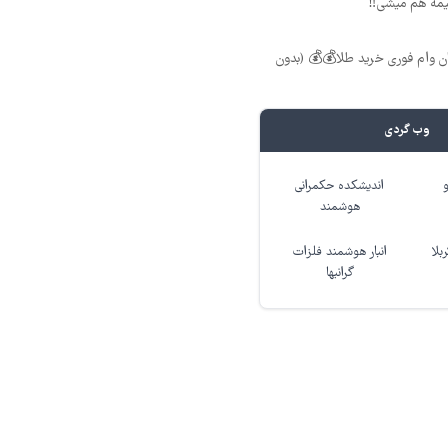
بیمه هم میشی‼️
 تومان وام فوری خرید طلا💰💰 (بدون
وب گردی
اندیشکده حکمرانی
هوشمند
بلا
انبار هوشمند فلزات
گرانبها