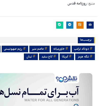
منبع:
روزنامه قدس
برچسب‌ها
دونالد ترامپ
خاورمیانه
عاصم منیر
رژیم صهیونیستی
تنگه هرمز
آمریکا
کاخ سفید
لبنان