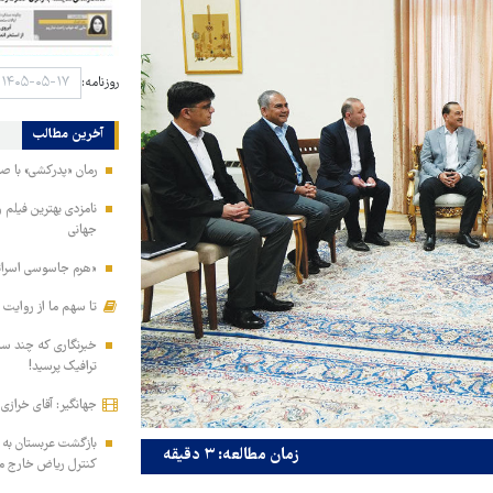
روزنامه:
آخرین مطالب
رمان «پدرکشی» با ص
جهانی
«هرم جاسوسی اسرائیل
تا سهم ما از روایت
خبرنگاری که چند ساعت
ترافیک پرسید!
جهانگیر: آقای خرازی
بازگشت عربستان به
زمان مطالعه: ۳ دقیقه
کنترل ریاض خارج م