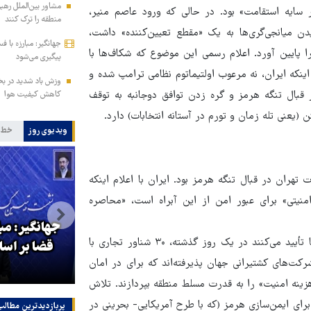
مشاور بین‌الملل رهب
 سایه‌ استقامت» بود. در حالی که ورود عاصم منیر،
منطقه را ترک کنند
دن میانجی‌گری‌ها به یک «مقطع تعیین‌کننده» داشت،
جهانگیر: مبارزه با 
ا پایین آورد. اعلام رسمی این موضوع که شکاف‌ها با
پیگیری می‌شود
ینکه ایران، نه مرعوب اولتیماتوم نظامی ترامپ شده و
وزش باد شدید در بخ
ر قبال تنگه هرمز و گره زدن توافق دوجانبه به توقف
کاهش کیفیت هوا
یعنی تله‌ زمان و تورم در آستانه‌ انتخابات) دارد.
ویدیوی روز
خط 
شمندانه‌ ادبیات تهران در قبال تنگه هرمز بود. ایران با اعلام اینکه
نیتی» برای عبور امن از این آبراه است، «محاصره‌
جهانگیر: مبا
این تغییر ادبیات، اثرات حقوقی و روانی بزرگی دارد. وقتی گزارش‌ها تأیید می‌کنند در یک روز گذشته، ۳۰ شناور تجاری با
ار
جهانگیر: آقای خرازی به دادگاه
قضا بر اس
شرکت‌های کشتیرانی جهان پذیرفته‌اند که برای در امان
ویژه روحانیت احضار شد
هزینه‌ امنیت» را به قدرت مسلط منطقه بپردازند. تلاش
برای ایمن‌سازی هرمز (که با طرح آمریکایی- بحرینی در
پربازدیدترین‌ مطالب