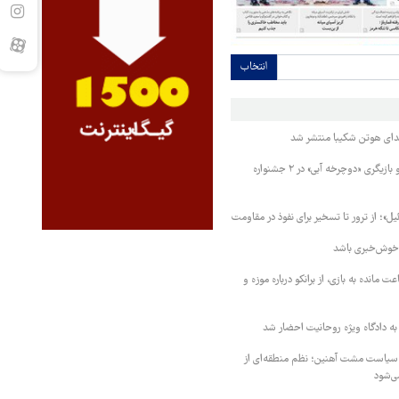
انتخاب
دای هوتن شکیبا منتشر شد
نامزدی بهترین فیلم و بازیگری «دوچرخه آبی» در ۲ جشنواره
»؛ از ترور تا تسخیر برای نفوذ در مقاومت
 خوش‌خبری باشد
 مانده به بازی، از برانکو درباره موزه و
 به دادگاه ویژه روحانیت احضار شد
 سیاست مشت آهنین؛ نظم منطقه‌ای از
ی‌شود