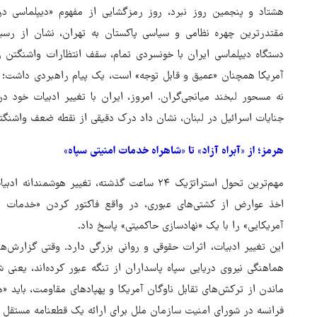
هشتاد و پنجمین روز نبرد، روز رمزگشایی از مفهوم «دیپلماسی در
مقتدرترین چهره‌ نظامی و سیاسی پاکستان به تهران، نشان از رسی
دستگاه دیپلماسی ایران با خونسردی تمام، سقف انتظارات واشنگتن ر
آمریکا همچنان «عمیق و قابل‌ توجه» است، یک پیام راهبردی داشت؛ ا
نه مسحور لبخند میانجی‌گران. امروز، ایران با تغییر ادبیات خود د
جنایات اسرائیل در لبنان، نشان داد درک دقیقی از نقطه ‌ضعف واشنگتن (
هرمز؛ از «آبراه آزاد» تا «شاهراه خدمات امنیتی سپاه»
مهم‌ترین تحول استراتژیک ۲۴ ساعت گذشته، تغییر هو
اخذ عوارض از کشتی‌های عبوری، در واقع فاکتور کردن «خدمات ام
آمریکایی» را با یک «نهادسازی حاکمیتی» پاسخ داد.
سناتور آمریکایی: ترامپ باید بیک
هماهنگی نیروی دریایی سپاه پاسداران از تنگه عبور کرده‌اند، یعنی 
شود
ماندن از ترکش‌های تقابل ناوگان آمریکا و پهپادهای مقاومت، باید «
فرانسه در شورای امنیت سازمان ملل برای ارائه‌ یک قطعنامه‌ مستقل 