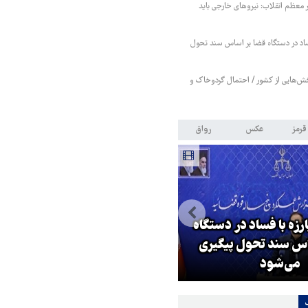
ر معظم انقلاب: نیروهای خارجی باید
فساد در دستگاه قضا بر اساس سند تحول
ش‌هایی از کشور / احتمال گردوخاک و
قرمز
عکس
رواق
رزه با فساد در دستگاه
اس سند تحول پیگیری
سناتور آمریکایی: ترامپ باید بیکا
می‌شود
شود