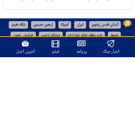
آستان قدس رضوی
ایران
آمریکا
اربعین حسینی
تنگه هرمز
مشهد
حرم مطهر امام رضا (ع)
دونالد ترامپ
خراسان رضوی
رژیم صهیونیستی
اخبار جنگ
روزنامه
فیلم
آخرین اخبار
نسخه دسکتاپ
تمامی حقوق برای
قدس آنلاین
محفوظ است.
طراحی و تولید: نستوه