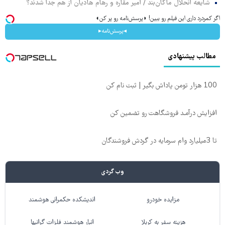
شایعه انحلال ماکان‌بند / امیر مقاره و رهام هادیان از هم جدا شدند؟
اگر کمردرد داری این فیلم رو ببین! ◗پرسش‌نامه رو پر کن◖
◂پرسش‌نامه▸
مطالب پیشنهادی
100 هزار تومن پاداش بگیر | ثبت نام کن
افزایش درآمـد فروشگاهت رو تضمین کن
تا 3میلیارد وام سرمایه در گردش فروشندگان
وب گردی
مزایده خودرو
اندیشکده حکمرانی هوشمند
هزینه سفر به کربلا
انبار هوشمند فلزات گرانبها