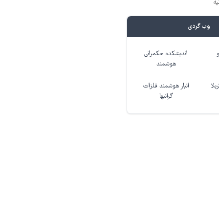
یه
وب گردی
اندیشکده حکمرانی
هوشمند
بلا
انبار هوشمند فلزات
گرانبها