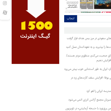
انتخاب
وهای سعودی در مرز یمن هدف قرار گرفت
ا را بپذیرید و به تعهدات‌تان عمل کنید
فاق صحبت می‌کنم، منظورم مردم هستند/
 افزایش دهیم
ره ایران به طور استثنایی خوب پیش می‌رود
ی یوفا؛ افزایش سقف کارت‌های زرد در
رسه ایرانی را لغو کرد
 میزبان مجمع آژانس انرژی اتمی می‌شود
 برق‌نورد با «نسخه آزمایشی» در تلویزیون