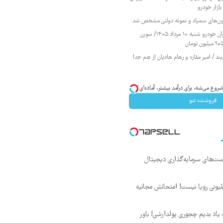
ازار خودرو
زمون‌های سمپاد و نمونه دولتی مشخص شد
قیمت محصولات ایران خودرو شنبه ۱۰ مرداد ۱۴۰۵/ سورن
ند / امیر مقاره و رهام هادیان از هم جدا
وع می‌شه، برای درآمد بیشتر، آماده‌ای؟
فروشنده شو
ت‌های سرمایه‌گذاری دیجیتال
د ماهی 800 میلیونی رویا نیست! امتحانش مجانیه
یاد بدیم چجوری پولدارشی! باور