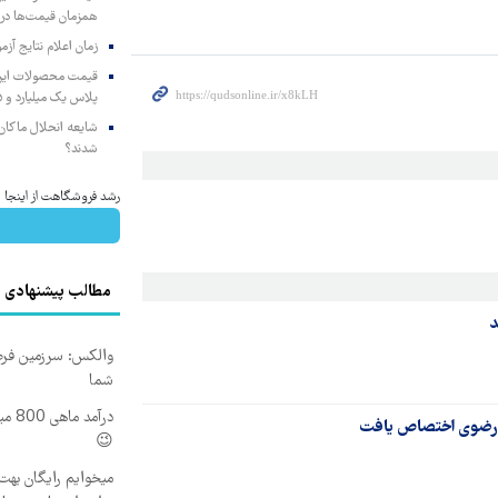
همزمان قیمت‌ها در ب
زمان اعلام نتایج آ
پلاس یک میلیارد و ۹۰۵ میلیون تومان
شایعه انحلال ماکان‌ب
شدند؟
رشد فروشگاهت از اینجا شر
مطالب پیشنهادی
د
والکس: سرزمین فرص
شما
درآم
😉
میخوایم رایگان بهت 