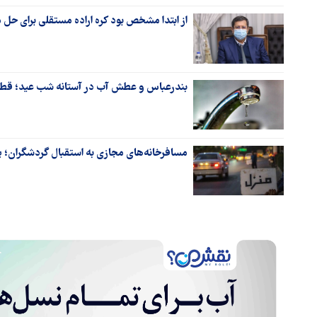
از ابتدا مشخص بود کره اراده مستقلی برای حل م
بندرعباس و عطش آب در آستانه شب عید؛ قطع
مسافرخانه‌های مجازی به استقبال گردشگران؛ پل