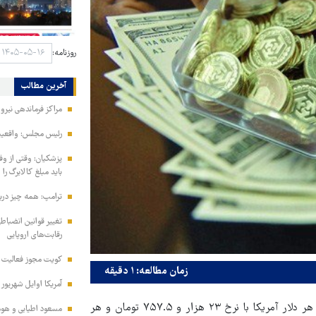
روزنامه:
آخرین مطالب
مراکز فرماندهی نیر
رئیس مجلس: واقعیت‌ه
پزشکیان: وقتی از و
باید مبلغ کالابرگ را
ترامپ: همه چیز دربا
تغییر قوانین انضباط
رقابت‌های اروپایی
کویت مجوز فعالیت مد
زمان مطالعه: ۱ دقیقه
آمریکا اوایل شهریور
، بر اساس اعلام صرافی ملی ، در ۲۲ اسفند هر دلار آمریکا با نرخ ۲۳ هزار و ۷۵۷.۵ تومان و هر
مسعود اطیابی و هومن