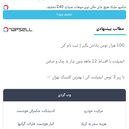
شامپو جلبک هیچ جای خالی توی موهات نمیذاره 40%تخفیف
تخفیف ویژه!
مطالب پیشنهادی
100 هزار تومن پاداش بگیر | ثبت نام کن
ایمپلنت با اقساط 12 ماهه بدون نیاز به چک و ضامن
با زیر 3 تومن ایمپلنت کن ❕ بهترین کلینیک تهران ✅
وب گردی
مزایده خودرو
اندیشکده حکمرانی هوشمند
هزینه سفر به کربلا
انبار هوشمند فلزات گرانبها