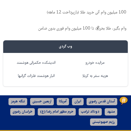
100 میلیون وام آنی خرید طلا (بازپرداخت 12 ماهه)
وام بگیر، طلا بخر💰 تا 100 میلیون وام فوری بدون ضامن
وب گردی
مزایده خودرو
اندیشکده حکمرانی هوشمند
هزینه سفر به کربلا
انبار هوشمند فلزات گرانبها
آستان قدس رضوی
ایران
آمریکا
اربعین حسینی
تنگه هرمز
مشهد
دونالد ترامپ
حرم مطهر امام رضا (ع)
خراسان رضوی
رژیم صهیونیستی