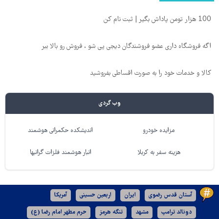
100 هزار تومن پاداش بگیر | ثبت نام کن
اگه فروشگاه داری عضو فروشندگان دیجی پی شو ، فروش رو بالا ببر
کالا و خدمات خود را به صورت اقساطی بفروشید
وب گردی
مزایده خودرو
اندیشکده حکمرانی هوشمند
هزینه سفر به کربلا
انبار هوشمند فلزات گرانبها
آستان قدس رضوی
ایران
اربعین حسینی
آمریکا
دونالد ترامپ
مشهد
تنگه هرمز
حرم مطهر امام رضا (ع)