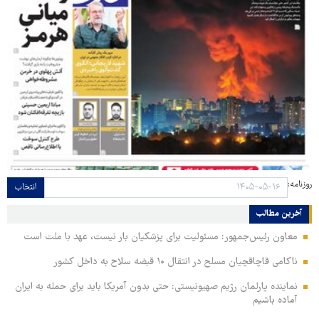
روزنامه:
انتخاب
آخرین مطالب
معاون رئیس‌جمهور: مسئولیت برای پزشکیان بار نیست، عهد با ملت است
ناکامی قاچاقچیان مسلح در انتقال ۱۰ قبضه سلاح به داخل کشور
نماینده پارلمان رژیم صهیونیستی: حتی بدون آمریکا باید برای حمله به ایران
آماده باشیم