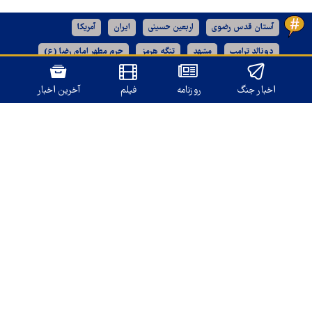
آستان قدس رضوی
اربعین حسینی
ایران
آمریکا
دونالد ترامپ
مشهد
تنگه هرمز
حرم مطهر امام رضا (ع)
رژیم صهیونیستی
خراسان رضوی
اخبار جنگ
روزنامه
فیلم
آخرین اخبار
نسخه دسکتاپ
تمامی حقوق برای
قدس آنلاین
محفوظ است.
طراحی و تولید: نستوه
درباره ما
تماس با ما
بازرگانی و تبلیغات
آرشیو