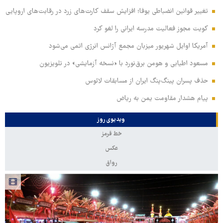
تغییر قوانین انضباطی یوفا؛ افزایش سقف کارت‌های زرد در رقابت‌های اروپایی
کویت مجوز فعالیت مدرسه ایرانی را لغو کرد
آمریکا اوایل شهریور میزبان مجمع آژانس انرژی اتمی می‌شود
مسعود اطیابی و هومن برق‌نورد با «نسخه آزمایشی» در تلویزیون
حذف پسران پینگ‌پنگ ایران از مسابقات لائوس
پیام هشدار مقاومت یمن به ریاض
ویدیوی روز
خط قرمز
عکس
رواق