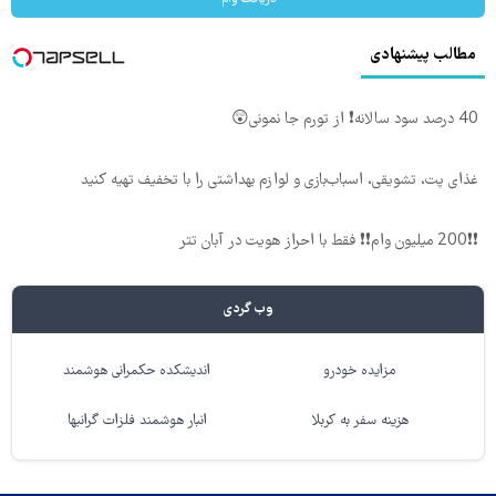
مطالب پیشنهادی
40 درصد سود سالانه❗ از تورم جا نمونی😲
غذای پت، تشویقی، اسباب‌بازی و لوازم بهداشتی را با تخفیف تهیه کنید
❗❗200 میلیون وام❗❗ فقط با احراز هویت در آبان تتر
وب گردی
مزایده خودرو
اندیشکده حکمرانی هوشمند
هزینه سفر به کربلا
انبار هوشمند فلزات گرانبها