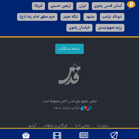
آستان قدس رضوی
ایران
اربعین حسینی
آمریکا
دونالد ترامپ
مشهد
تنگه هرمز
حرم مطهر امام رضا (ع)
رژیم صهیونیستی
خراسان رضوی
نسخه دسکتاپ
تمامی حقوق برای
قدس آنلاین
محفوظ است.
طراحی و تولید: نستوه
درباره ما
تماس با ما
بازرگانی و تبلیغات
آرشیو